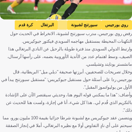
AFP
روي بورجيس
سبورتنج لشبونة
البرتغال
كرة قدم
رفض روي بورجيس، مدرب سبورتنج لشبونة، الانخراط في الحديث حول
التكهنات المحيطة بمستقبل مهاجمه السويدي فيكتور جيوكيريس.
وارتبط الدولي السويدي منذ فترة طويلة بالرحيل عن النادي البرتغالي هذا
الصيف، وسط اهتمام عدد من الأندية الأوروبية بضمه، على رأسها آرسنال،
مانشستر يونايتد وتشيلسي.
وخلال تصريحات للصحفيين، أبرزتها صحيفة "ديلي ميل" البريطانية، قال
بورجيس ردا على أسئلة حول مستقبل جيوكيريس: "مستقبل سبورتنج يبدأ في
الأول من يوليو/تموز المقبل".
وأضاف: "هذا ما يمكنني قوله اليوم هنا، وحديثي سيقتصر الآن على الإشادة
بالتكريم الذي قُدم لي.. هذا كل شيء، أنا في إجازة، ولست هنا للحديث عن
ذلك".
ويتضمن عقد جيوكيريس مع لشبونة شرطا جزائيا بقيمة 100 مليون يورو، مما
سيحتم على أي نادٍ التفاوض أولا مع نظيره البرتغالي، أملا في إنجاز الصفقة