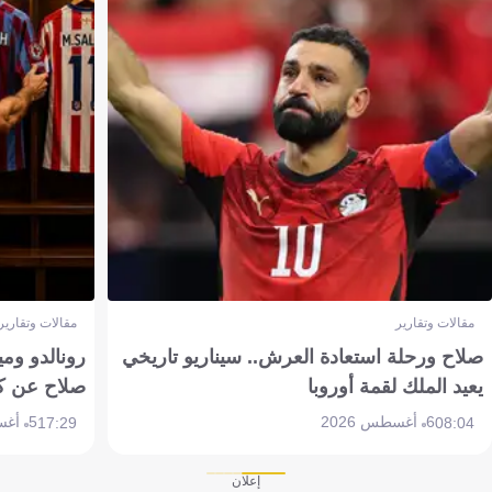
مقالات وتقارير
مقالات وتقارير
صلاح ورحلة استعادة العرش.. سيناريو تاريخي
رونالدو وم
يعيد الملك لقمة أوروبا
صلاح عن ك
6 أغسطس 2026
5 أغسطس 2026
17:29
08:04
إعلان