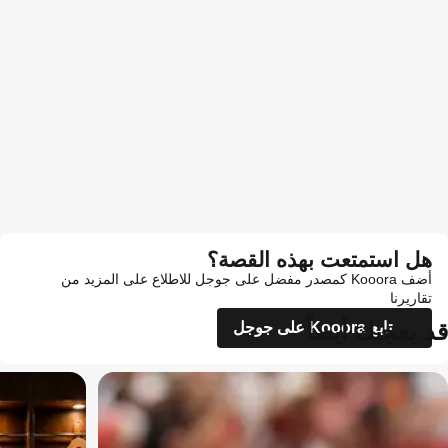
هل استمتعت بهذه القصة؟
أضف Kooora كمصدر مفضل على جوجل للاطلاع على المزيد من
تقاريرنا
قد يعجبك أيضاً
تابع Kooora على جوجل