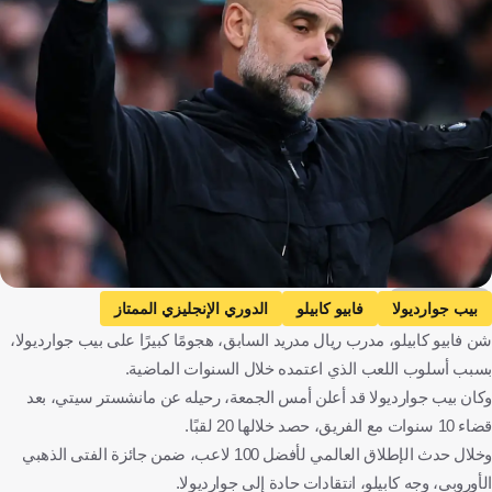
Getty Images
بيب جوارديولا
فابيو كابيلو
الدوري الإنجليزي الممتاز
شن فابيو كابيلو، مدرب ريال مدريد السابق، هجومًا كبيرًا على بيب جوارديولا،
ريال مدريد
مانشستر سيتي
إنجلترا
كرة قدم
بسبب أسلوب اللعب الذي اعتمده خلال السنوات الماضية.
وكان بيب جوارديولا قد أعلن أمس الجمعة، رحيله عن مانشستر سيتي، بعد
قضاء 10 سنوات مع الفريق، حصد خلالها 20 لقبًا.
وخلال حدث الإطلاق العالمي لأفضل 100 لاعب، ضمن جائزة الفتى الذهبي
الأوروبي، وجه كابيلو، انتقادات حادة إلى جوارديولا.