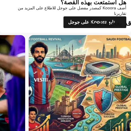
هل استمتعت بهذه القصة؟
أضف Kooora كمصدر مفضل على جوجل للاطلاع على المزيد من
تقاريرنا
قد يعجبك أيضاً
تابع Kooora على جوجل