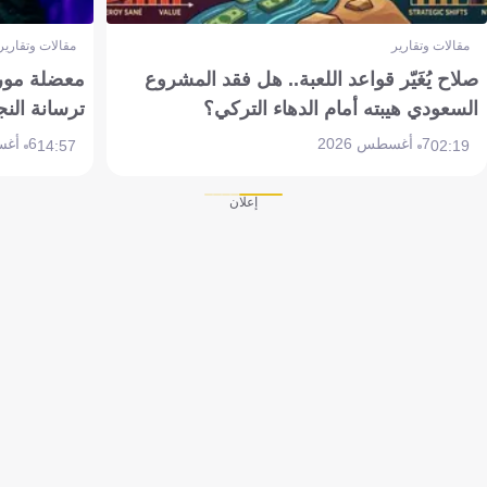
مقالات وتقارير
مقالات وتقارير
صلاح يُغَيّر قواعد اللعبة.. هل فقد المشروع
معضلة مورين
السعودي هيبته أمام الدهاء التركي؟
ترسانة النج
7 أغسطس 2026
6 أغسطس 2026
14:57
02:19
إعلان