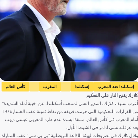
Getty Images
إسكتلندا ضد المغرب
إسكتلندا
المغرب
كأس العالم
كلارك يفتح النار على التحكيم
اسكتلندا
المغرب
الولايات المتحدة
كرة قدم
أعرب ستيف كلارك، المدير الفني لمنتخب أسكتلندا، عن "خيبة أمله الشديدة"
من القرارات التحكيمية التي حرمت فريقه من نقاط ثمينة عقب الخسارة 0-1
أمام المغرب في كأس العالم، منتقدًا بشدة عدم طرد المغربي عيسى ديوب
بعد عرقلته تشي آدامز في الشوط الأول.
وقال كلارك في تصريحات لهيئة الإذاعة البريطانية "بي بي سي" عقب المباراة: