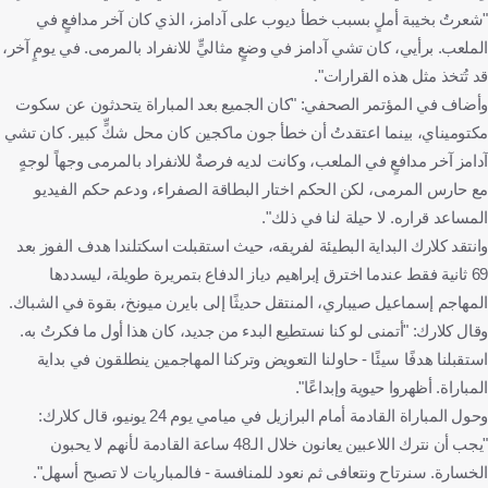
"شعرتُ بخيبة أملٍ بسبب خطأ ديوب على آدامز، الذي كان آخر مدافعٍ في
الملعب. برأيي، كان تشي آدامز في وضعٍ مثاليٍّ للانفراد بالمرمى. في يومٍ آخر،
قد تُتخذ مثل هذه القرارات".
وأضاف في المؤتمر الصحفي: "كان الجميع بعد المباراة يتحدثون عن سكوت
مكتوميناي، بينما اعتقدتُ أن خطأ جون ماكجين كان محل شكٍّ كبير. كان تشي
آدامز آخر مدافعٍ في الملعب، وكانت لديه فرصةٌ للانفراد بالمرمى وجهاً لوجهٍ
مع حارس المرمى، لكن الحكم اختار البطاقة الصفراء، ودعم حكم الفيديو
المساعد قراره. لا حيلة لنا في ذلك".
وانتقد كلارك البداية البطيئة لفريقه، حيث استقبلت اسكتلندا هدف الفوز بعد
69 ثانية فقط عندما اخترق إبراهيم دياز الدفاع بتمريرة طويلة، ليسددها
المهاجم إسماعيل صيباري، المنتقل حديثًا إلى بايرن ميونخ، بقوة في الشباك.
وقال كلارك: "أتمنى لو كنا نستطيع البدء من جديد، كان هذا أول ما فكرتُ به.
استقبلنا هدفًا سيئًا - حاولنا التعويض وتركنا المهاجمين ينطلقون في بداية
المباراة. أظهروا حيوية وإبداعًا".
وحول المباراة القادمة أمام البرازيل في ميامي يوم 24 يونيو، قال كلارك:
"يجب أن نترك اللاعبين يعانون خلال الـ48 ساعة القادمة لأنهم لا يحبون
الخسارة. سنرتاح ونتعافى ثم نعود للمنافسة - فالمباريات لا تصبح أسهل".