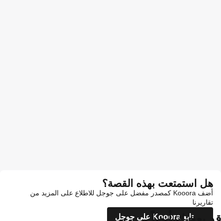
هل استمتعت بهذه القصة؟
أضف Kooora كمصدر مفضل على جوجل للاطلاع على المزيد من
تقاريرنا
قد يعجبك أيضاً
تابع Kooora على جوجل