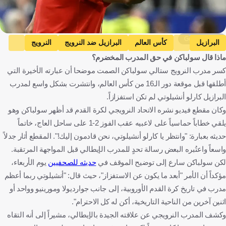
Getty Images
البرازيل
كأس العالم
البرازيل ضد النرويج
النرويج
ماذا قال سولباكن في حق المدرب المخضرم؟
ستال سولباكين
كارلو أنشيلوتي
البرازيل
النرويج
كسر مدرب النرويج ستالي سولباكن الصمت موضحا أن عبارته الأخيرة التي
الولايات المتحدة
إيطاليا
كرة قدم
أطلقها قبل موقعة دور الـ16 من كأس العالم، وانتشرت بشكل واسع لمدرب
البرازيل كارلو أنشيلوتي لم تكن استفزازاً.
وكان مقطع فيديو نشره الاتحاد النرويجي لكرة القدم قد أظهر سولباكن وهو
يلقي خطاباً حماسياً على لاعبيه عقب الفوز 2-1 على ساحل العاج، خاتماً
حديثه بعبارة: "وانتظر يا كارلو أنشيلوتي، نحن قادمون إليك!". المقطع أثار جدلاً
واسعاً واعتُبره البعض رسالة تحدٍ للمدرب الإيطالي قبل المواجهة المرتقبة.
لكن سولباكن سارع إلى توضيح الموقف في
حديثه للصحفيين
يوم الأربعاء،
مؤكداً أن الأمر "أبعد ما يكون عن الاستفزاز"، حيث قال: "أنشيلوتي ربما أعظم
مدرب في تاريخ كرة القدم الأوروبية، إلى جانب جوارديولا ومورينيو وواحد أو
اثنين آخرين من الناحية التاريخية، أكن له كل الاحترام".
وكشف المدرب النرويجي عن علاقته الجيدة بالإيطالي، مشيراً إلى أنه التقاه