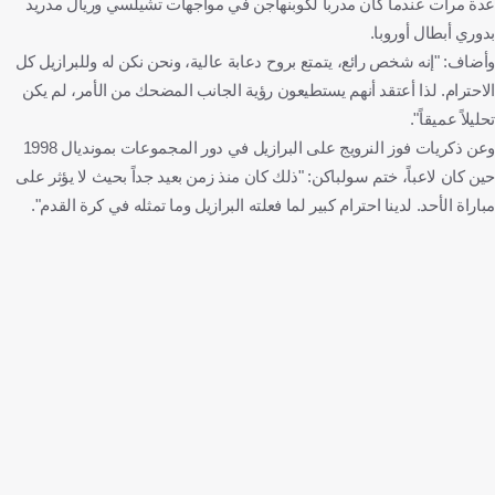
عدة مرات عندما كان مدرباً لكوبنهاجن في مواجهات تشيلسي وريال مدريد
بدوري أبطال أوروبا.
وأضاف: "إنه شخص رائع، يتمتع بروح دعابة عالية، ونحن نكن له وللبرازيل كل
الاحترام. لذا أعتقد أنهم يستطيعون رؤية الجانب المضحك من الأمر، لم يكن
تحليلاً عميقاً".
وعن ذكريات فوز النرويج على البرازيل في دور المجموعات بمونديال 1998
حين كان لاعباً، ختم سولباكن: "ذلك كان منذ زمن بعيد جداً بحيث لا يؤثر على
مباراة الأحد. لدينا احترام كبير لما فعلته البرازيل وما تمثله في كرة القدم".