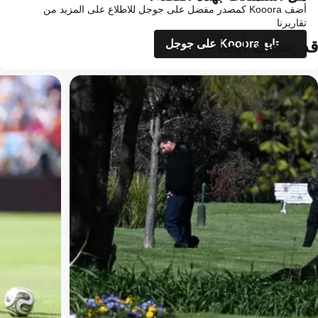
أضف Kooora كمصدر مفضل على جوجل للاطلاع على المزيد من
تقاريرنا
قد يعجبك أيضاً
تابع Kooora على جوجل