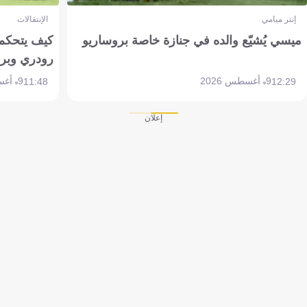
إنتر ميامي
الإنتقالات
ميسي يُشيّع والده في جنازة خاصة بروساريو
كيف يتحكم 
رودري وبر
9 أغسطس 2026
9 أغسطس 2026
11:48
12:29
إعلان