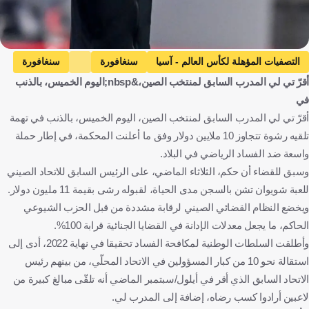
التصفيات المؤهلة لكأس العالم - آسيا
سنغافورة
سنغافورة
أقرّ تي لي المدرب السابق لمنتخب الصين،&nbsp;اليوم الخميس، بالذنب
الصين
الصين
كرة قدم
في
أقرّ تي لي المدرب السابق لمنتخب الصين، اليوم الخميس، بالذنب في تهمة
تلقيه رشوة تتجاوز 10 ملايين دولار وفق ما أعلنت المحكمة، في إطار حملة
واسعة ضد الفساد الرياضي في البلاد.
وسبق للقضاء أن حكم، الثلاثاء الماضي، على الرئيس السابق للاتحاد الصيني
للعبة شويوان تشن بالسجن مدى الحياة، لقبوله رشى بقيمة 11 مليون دولار.
ويخضع النظام القضائي الصيني لرقابة مشددة من قبل الحزب الشيوعي
الحاكم، ما يجعل معدلات الإدانة في القضايا الجنائية قرابة 100%.
وأطلقت السلطات الوطنية لمكافحة الفساد تحقيقا في نهاية 2022، أدى إلى
استقالة نحو 10 من كبار المسؤولين في الاتحاد المحلّي، من بينهم رئيس
الاتحاد السابق الذي أقر في أيلول/سبتمبر الماضي أنه تلقّى مبالغ كبيرة من
لاعبين أرادوا كسب رضاه، إضافة إلى المدرب لي.