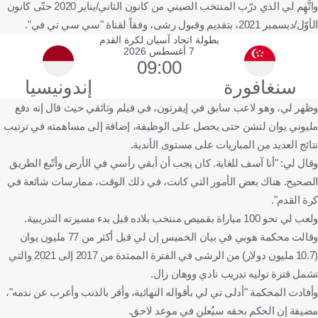
واتُّهِم لي الذي درّب المنتخب الصيني من كانون الثاني/يناير 2020 حتّى كانون
الأوّل/ديسمبر 2021، بتقديم وقبول رشى، وفقاً لقناة "سي سي تي في".
بطولة اتحاد آسيان لكرة القدم
7 أغسطس 2026
09:00
سنغافورة
إندونيسيا
وظهر لي، وهو لاعب سابق في إيفرتون، في فيلم وثائقي حيث قال إنه دفع
مليوني يوان لتشن حتى يحصل على الوظيفة، إضافة إلى مساهمته في ترتيب
نتائج العديد من المباريات على مستوى الأندية.
وقال لي: "أنا آسف للغاية. كان يجب أن أبقي رأسي في الأرض وأتّبع الطريق
الصحيح. هناك بعض الأمور التي كانت، في ذلك الوقت، ممارسات شائعة في
كرة القدم".
ولعب لي نحو 100 مباراة بقميص منتخب بلاده قبل بدء مسيرته التدريبية.
وقالت محكمة هوبي في بيان الخميس إن لي قبل أكثر من 77 مليون يوان
(10.7 مليون دولار) من الرشى في الفترة الممتدة من 2017 إلى 2021 والتي
تشمل فترة توليه تدريب نادي ووهان زال.
وأفادت المحكمة "أدلى تي لي بأقواله النهائية، وأقر بالذنب وأعرب عن ندمه"،
مضيفة إن الحكم بحقه سيُعلن في موعد لاحق.