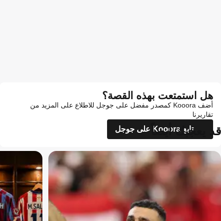
هل استمتعت بهذه القصة؟
أضف Kooora كمصدر مفضل على جوجل للاطلاع على المزيد من
تقاريرنا
قد يعجبك أيضاً
تابع Kooora على جوجل