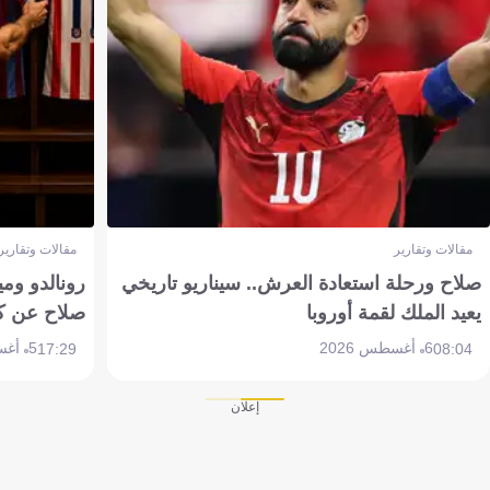
مقالات وتقارير
مقالات وتقارير
صلاح ورحلة استعادة العرش.. سيناريو تاريخي
رونالدو وم
يعيد الملك لقمة أوروبا
صلاح عن ك
6 أغسطس 2026
5 أغسطس 2026
17:29
08:04
إعلان