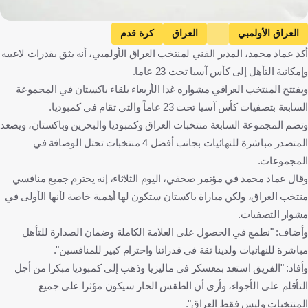
العراق الأولمبي
العراق
كرة قدم
أكد عماد محمد، المدير الفني لمنتخب العراق الأولمبي، أنه يثق بقدرات لاعبيه
وإمكانية التأهل إلى كأس آسيا تحت 23 عاما.
ويفتتح المنتخب العراقي مشواره غدا الأربعاء بلقاء باكستان في المجموعة
السابعة بتصفيات كأس آسيا تحت 23 عاماً والتي تقام في كمبوديا.
وتضم المجموعة السابعة منتخبات العراق وكمبوديا والبحرين وباكستان، ويصعد
المتصدر مباشرة للنهائيات بجانب أفضل 4 منتخبات تحتل الوصافة في
المجموعات.
وقال عماد محمد في مؤتمر صحفي، اليوم الثلاثاء، إنه يحترم جميع منافسي
منتخب العراق، ولكن مباراة باكستان ستكون لها أهمية خاصة لأنها الأولى في
مشوار التصفيات.
وأضاف: "نطمع في الحصول على العلامة الكاملة وضمان الصدارة للتأهل
مباشرة للنهائيات ولدينا ثقة في قدراتنا واحترام كبير للمنافسين".
وأفاد: "الفريق استعد بمعسكر في ماليزيا وذهب إلى كمبوديا مبكرا من أجل
التأقلم على الأجواء، وأرى أن الطقس الحار سيكون مؤثرا على جميع
المنتخبات وليس فقط العراق".