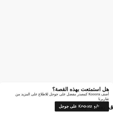
هل استمتعت بهذه القصة؟
أضف Kooora كمصدر مفضل على جوجل للاطلاع على المزيد من
تقاريرنا
قد يعجبك أيضاً
تابع Kooora على جوجل