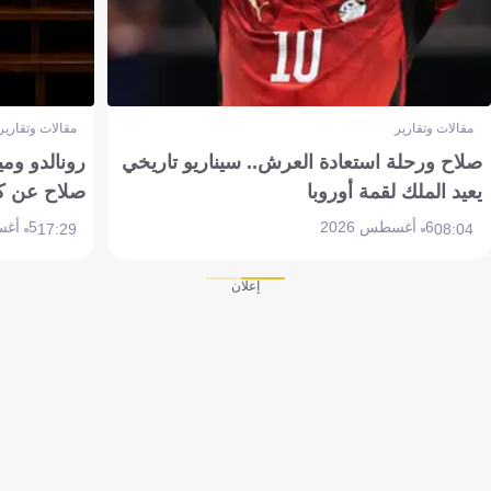
مقالات وتقارير
مقالات وتقارير
صلاح ورحلة استعادة العرش.. سيناريو تاريخي
رونالدو وم
يعيد الملك لقمة أوروبا
صلاح عن ك
6 أغسطس 2026
5 أغسطس 2026
17:29
08:04
إعلان