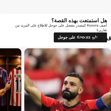
هل استمتعت بهذه القصة؟
أضف Kooora كمصدر مفضل على جوجل للاطلاع على المزيد من
تقاريرنا
قد يعجبك أيضاً
تابع Kooora على جوجل