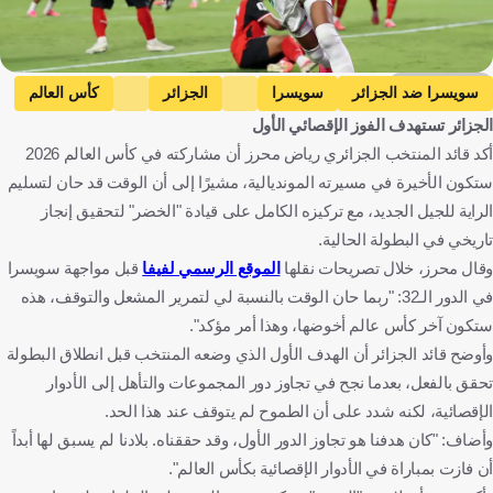
Getty Images
سويسرا ضد الجزائر
سويسرا
الجزائر
كأس العالم
الجزائر تستهدف الفوز الإقصائي الأول
رياض محرز
سويسرا
الجزائر
كندا
كرة قدم
أكد قائد المنتخب الجزائري رياض محرز أن مشاركته في كأس العالم 2026
ستكون الأخيرة في مسيرته المونديالية، مشيرًا إلى أن الوقت قد حان لتسليم
الراية للجيل الجديد، مع تركيزه الكامل على قيادة "الخضر" لتحقيق إنجاز
تاريخي في البطولة الحالية.
وقال محرز، خلال تصريحات نقلها
الموقع الرسمي لفيفا
قبل مواجهة سويسرا
في الدور الـ32: "ربما حان الوقت بالنسبة لي لتمرير المشعل والتوقف، هذه
ستكون آخر كأس عالم أخوضها، وهذا أمر مؤكد".
وأوضح قائد الجزائر أن الهدف الأول الذي وضعه المنتخب قبل انطلاق البطولة
تحقق بالفعل، بعدما نجح في تجاوز دور المجموعات والتأهل إلى الأدوار
الإقصائية، لكنه شدد على أن الطموح لم يتوقف عند هذا الحد.
وأضاف: "كان هدفنا هو تجاوز الدور الأول، وقد حققناه. بلادنا لم يسبق لها أبداً
أن فازت بمباراة في الأدوار الإقصائية بكأس العالم".