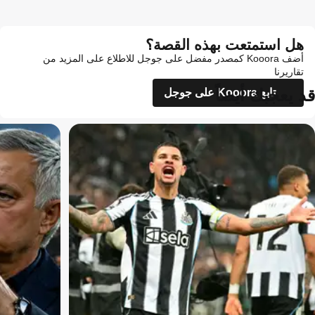
هل استمتعت بهذه القصة؟
أضف Kooora كمصدر مفضل على جوجل للاطلاع على المزيد من
تقاريرنا
قد يعجبك أيضاً
تابع Kooora على جوجل