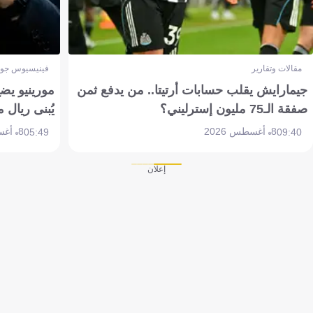
مقالات وتقارير
فينيسيوس جون
جيمارايش يقلب حسابات أرتيتا.. من يدفع ثمن
مورينيو يض
صفقة الـ75 مليون إسترليني؟
يُبنى ريال 
8 أغسطس 2026
8 أغسطس 2026
05:49
09:40
إعلان