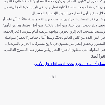
وأكد محرز أن لاعبي "الخضر" يدركون حجم المسؤولية الملقاة على عاتقهم،
وأن الفرصة أصبحت سانحة لكتابة فصل جديد في تاريخ الكرة الجزائرية، من
خلال تحقيق أول انتصار في الأدوار الإقصائية للمونديال.
واختتم قائد المنتخب الجزائري تصريحاته برسالة حماسية، قائلًا: "الآن علينا أن
نجعل ذلك يحدث، من أجلنا، ومن أجل عائلاتنا، ومن أجل وطننا، هذا هو الأهم".
ويستعد المنتخب الجزائري لخوض مواجهة مرتقبة أمام سويسرا فجر الجمعة
في الدور الـ32 من كأس العالم 2026، وسط آمال جماهير "الخضر" بمواصلة
المشوار وتحقيق إنجاز غير مسبوق في تاريخ مشاركات الجزائر بالمونديال،
في البطولة التي ستكون الأخيرة للنجم رياض محرز على المسرح العالمي.
اقرأ أيضا:
مفاجأة.. ملف محرز يحدث انقسامًا داخل الأهلي
إعلان