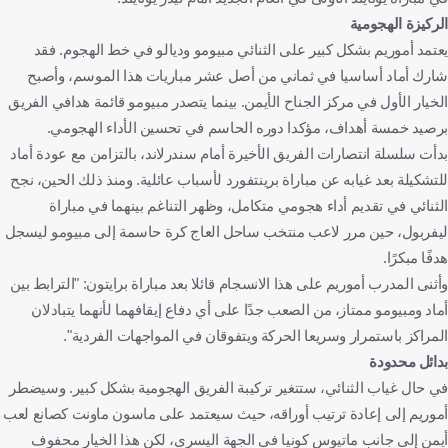
الركيزة الهجومية
يعتمد أموريم بشكل كبير على الثنائي مبيومو وديالو في خط الهجوم. فقد
شارك أماد أساسيا في ثماني من أصل عشر مباريات هذا الموسم، وأصبح
الخيار الأول في مركز الجناح الأيمن. بينما يتصدر مبيومو قائمة هدافي الفريق
برصيد خمسة أهداف، مؤكدا دوره الحاسم في تحسين الأداء الهجومي.
بدأت سلسلة انتصارات الفريق الأخيرة أمام سندرلاند، بالتزامن مع عودة أماد
للتشكيلة بعد غيابه عن مباراة برينتفورد لأسباب عائلية. ومنذ ذلك الحين، نجح
الثنائي في تقديم أداء هجومي متكامل، وظهر التناغم بينهما في مباراة
ليفربول، حين مرر لاعب منتخب ساحل العاج كرة حاسمة إلى مبيومو ليسجل
هدفًا مبكرًا.
وأثنى المدرب أموريم على هذا الانسجام قائلا بعد مباراة برايتون: "الترابط بين
أماد ومبيومو ممتاز، من الصعب جدًا على أي دفاع إيقافهما لأنهما يتبادلان
المراكز باستمرار وسريعا الحركة ويتفوقان في المواجهات الفردية".
بدائل محدودة
في حال غياب الثنائي، ستتغير تركيبة الفريق الهجومية بشكل كبير. وسيضطر
أموريم إلى إعادة ترتيب أوراقه، حيث سيعتمد على ماسون ماونت كصانع لعب
أيمن إلى جانب ماتيوس كونيا في الجهة اليسرى، لكن هذا الخيار محفوف