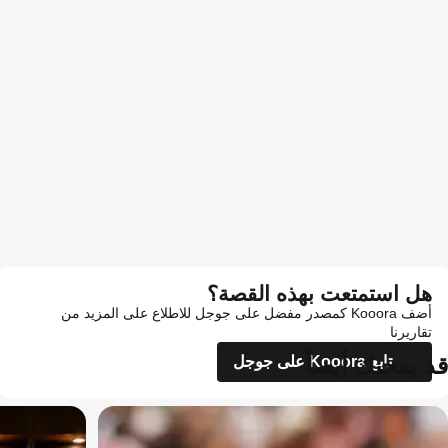
هل استمتعت بهذه القصة؟
أضف Kooora كمصدر مفضل على جوجل للاطلاع على المزيد من
تقاريرنا
قد يعجبك أيضاً
تابع Kooora على جوجل