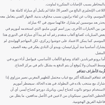
بالمخاطر بسبب الإصابات المتكررة لماونت.
اللاعب الإنجليزي البالغ من العمر 26 عامًا لم يكمل أي مباراة كاملة هذا
الموسم، وغاب عن لقاء برايتون بسبب مخاوف بدنية. الجهاز الفني يتعامل معه
بحذر بعد موسمين لم يشارك خلالهما سوى في 47 مباراة.
من بين الخيارات الأخرى، يبرز اسم كوبي ماينو، الذي استخدمه أموريم في
بعض المباريات كصانع ألعاب متقدم رغم أنه لم يبدأ أي مباراة في الدوري هذا
الموسم. كما يمكن الاعتماد على جوشوا زيركزي، لكن المهاجم الهولندي لم
يشارك أساسيا منذ أبريل/نيسان، ويبدو أن النادي يفكر في بيعه الصيف
المقبل.
أما برونو فيرنانديز، القائد وصانع الألعاب الأساسي، فيواصل أداء دوره في
وسط الميدان ولا يُتوقع أن يتم الدفع به بشكل دائم في مركز الجناح.
أزمة الأطراف تتفاقم
قد تتفاقم المشكلة أكثر مع غياب محتمل للظهير المغربي نصير مزراوي إذا
شارك مع منتخب بلاده في البطولة. في هذه الحالة، سيضطر أموريم
لاستخدام ديوجو دالوت كجناح أيمن، وباتريك دورجو كجناح أيسر، أي أن
الخطين الجانبيين سيتكونان من لاعبين في الأصل مدافعين، ما يقلل من
فاعلية الفريق الهجومية.