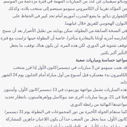
وديالو سيغيبان عن عدد من المباريات المهمة في فترة مزدحمة من الموسم.
من المؤكد تقريبا أن الكاميروني مبيومو سينضم إلى منتخب بلاده، وكذلك
الإيفواري ديالو، ما يضع المدرب أموريم أمام تحد كبير في الحفاظ على
التوازن الهجومي للفريق خلال غيابهما.
في النسخة السابقة من البطولة، تمكن يونايتد من تقليل الأضرار بعد أن سمح
لحارسه أندريه أونانا بالمغادرة متأخرا، خاصة أن البطولة حينها تزامنت مع فترة
توقف شتوية في الدوري. لكن هذه المرة، لن يكون هناك توقف، ما يجعل
التأثير أكبر بكثير.
مواعيد حساسة ومباريات صعبة
قد يغيب مبيومو عن 3 مباريات في ديسمبر/كانون الأول إذا قرر منتخب
الكاميرون بدء معسكره قبل أسبوع من أول مباراة أمام الجابون يوم 24 الشهر
ذاته.
هذه المباريات تشمل مواجهة بورنموث في 13 ديسمبر/كانون الأول، وأستون
فيلا في 21، وربما مباريات أخرى ضد نيوكاسل وولفرهامبتون، بانتظار تحديد
مواعيدها النهائية من رابطة الدوري.
كما ستقام الجولة الأخيرة من دور المجموعات في البطولة يوم 31 ديسمبر/
كانون الأول، مما يجعل من الصعب جدا أن يكون اللاعبان جاهزين للمشاركة
في مباراة يونايتد الأولى في العام الجديد أمام ليدز يونايتد.