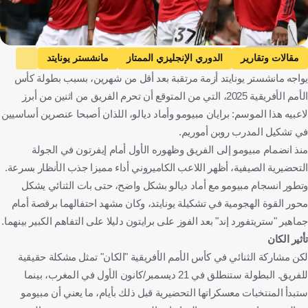
Getty Images
مقالات وتقارير
الدوري الإنجليزي الممتاز
مانشستر يونايتد
يواجه مانشستر يونايتد أزمة مرتقبة بعد أقل من شهرين، بسبب بطولة كأس
بريان مبيومو
إنجلترا
الكاميرون
كرة قدم
الأمم الأفريقية 2025، التي من المتوقع أن تحرم الفريق من اثنين من أبرز
لاعبيه هذا الموسم: برايان مبيومو وأماد ديالو، اللذان أصبحا عنصرين أساسيين
في تشكيل المدرب روبن أموريم.
منذ انضمام مبيومو إلى الفريق وظهوره الأول أمام إيفرتون في الجولة
التحضيرية الصيفية، أظهر اللاعب الكاميروني أداء مميزا جذب الأنظار بسرعة.
وتطور انسجام مبيومو مع أماد ديالو بشكل واضح، حتى بات الثنائي يشكل
محور القوة الهجومية في تشكيلة يونايتد، وكان مشهد احتفالهما برقصة أمام
جماهير "ستريتفورد إند" بعد الفوز على برايتون دليلا على التفاهم الكبير بينهما.
تأثير الكان
لكن مشاركة الثنائي في كأس الأمم الأفريقية "الكان" تمثل مشكلة حقيقية
للفريق. البطولة ستنطلق في 21 ديسمبر/كانون الأول في المغرب، بينما
ستبدأ المنتخبات معسكراتها التحضيرية قبل ذلك بأيام، ما يعني أن مبيومو