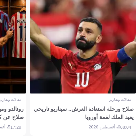
مقالات وتقارير
مقالات وتقارير
صلاح ورحلة استعادة العرش.. سيناريو تاريخي
رونالدو وم
يعيد الملك لقمة أوروبا
صلاح عن ك
6 أغسطس 2026
5 أغسطس 2026
17:29
08:04