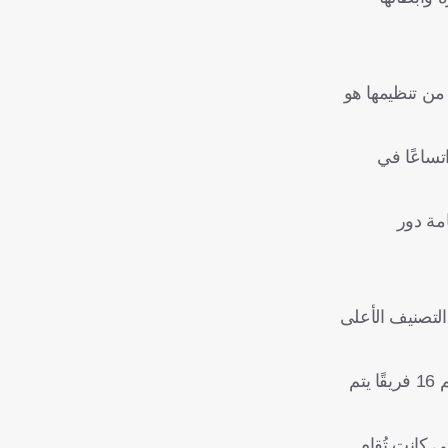
كاف) من تنظيمها هو
 واتساعًا في
امة دور
التصنيف الأعلى
وتبدأ المسابقة عادة بالأدوار التمهيدية التي تشهد مشاركة الأندية من الدول الأقل تصنيفًا، قبل الوصول إلى دور المجموعات الذي يضم 16 فريقًا يتم
ي كانت تُقام