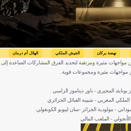
نهضة بركان
الجيش الملكي
الهلال أم درمان
اجهات مثيرة ومرتقبة لتحديد الفرق المشاركات الصاعدة إلى دور
افريكانز
شبيبة القبائل
ريفرز يونايتد
مصر
تونس
ن مواجهات مثيرة ومجموعات قوية.
نايتد النيجيري - باور ديناموز الزامبي
 الملكي المغربي - شبيبة القبائل الجزائري
داني - مولودية الجزائر -سان ليبوبو الكونغولي
 الأنجولي - الملعب المالي