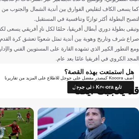
كما يسعى الكاف لتقليص الفوارق بين أندية الشمال والجنوب من خلال
لتصبح البطولة أكثر توازنًا وتنافسية في المستقبل.
وتبقى بطولة دوري أبطال أفريقيا، حلمًا لكل نادٍ أفريقي يسع
صراع شرف وتاريخ وهوية بين أندية تمثل شعوبًا تعشق كرة القدم.
ومع التطور الكبير الذي تشهده القارة على المستويين الفني والإد
المجد الكروي في أفريقيا عامًا بعد عام.
هل استمتعت بهذه القصة؟
أضف Kooora كمصدر مفضل على جوجل للاطلاع على المزيد من تقاريرنا
قد يعجبك أيضاً
تابع Kooora على جوجل