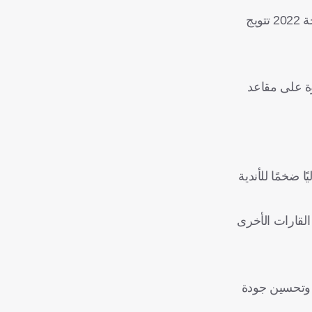
ففي موسم 2020-2021، توج الأهلي باللقب بعد فوزه في النهائي على كايزر تشيفز الجنوب أفريقي بثلاثية نظيفة، بينما شهدت نسخة 2022 تتويج
وة على مقاعد
 ضخمًا للأندية
القارات الأخرى
نيات التحكيم بالفيديو (VAR) في جميع المراحل، وتحسين جودة