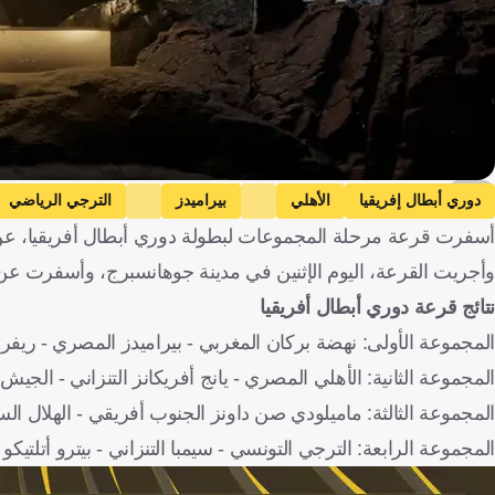
Caf
دوري أبطال إفريقيا
الأهلي
بيراميدز
الترجي الرياضي
أسفرت قرعة مرحلة المجموعات لبطولة دوري أبطال أفريقيا، عن مو
مولودية الجزائر
ماميلودي صن داونز
سيمبا
يانج 
وأجريت القرعة، اليوم الإثنين في مدينة جوهانسبرج، وأسفرت ع
الجزائر
كرة قدم
نتائج قرعة دوري أبطال أفريقيا
المجموعة الأولى: نهضة بركان المغربي - بيراميدز المصري - ريفرز يو
المجموعة الثانية: الأهلي المصري - يانج أفريكانز التنزاني - الجيش
المجموعة الثالثة: ماميلودي صن داونز الجنوب أفريقي - الهلال السو
المجموعة الرابعة: الترجي التونسي - سيمبا التنزاني - بيترو أتلتيكو