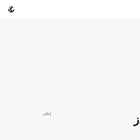
إعلان
ز