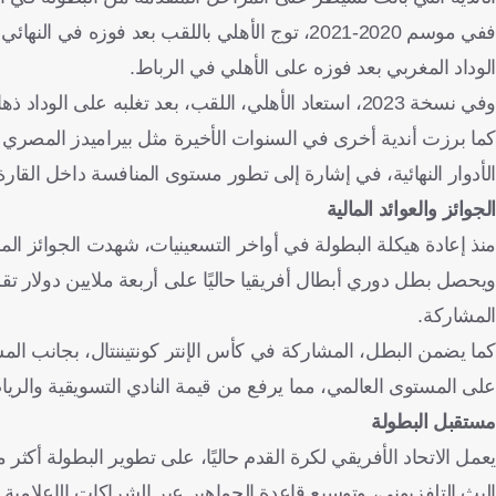
الوداد المغربي بعد فوزه على الأهلي في الرباط.
وفي نسخة 2023، استعاد الأهلي، اللقب، بعد تغلبه على الوداد ذهابًا، والتعادل إيابا، ليعزز رقمه القياسي في عدد مرات التتويج.
كما برزت أندية أخرى في السنوات الأخيرة مثل بيراميدز المصري 
الأدوار النهائية، في إشارة إلى تطور مستوى المنافسة داخل القا
الجوائز والعوائد المالية
منذ إعادة هيكلة البطولة في أواخر التسعينيات، شهدت الجوائز المالية
ويحصل بطل دوري أبطال أفريقيا حاليًا على أربعة ملايين دولار تقريب
المشاركة.
كما يضمن البطل، المشاركة في كأس الإنتر كونتيننتال، بجانب الم
على المستوى العالمي، مما يرفع من قيمة النادي التسويقية والريا
مستقبل البطولة
البث التلفزيوني، وتوسيع قاعدة الجماهير عبر الشراكات الإعلامية.