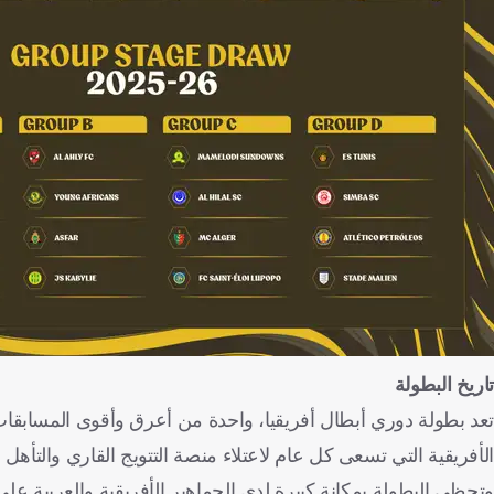
تاريخ البطولة
تعد بطولة دوري أبطال أفريقيا، واحدة من أعرق وأقوى المسابقات 
الأفريقية التي تسعى كل عام لاعتلاء منصة التتويج القاري والتأهل إ
وتحظى البطولة بمكانة كبيرة لدى الجماهير الأفريقية والعربية على 