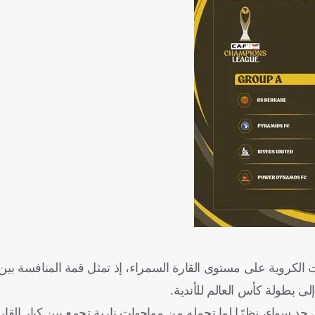
الكروية على مستوى القارة السمراء، إذ تمثل قمة المنافسة بين أ
لى بطولة كأس العالم للأندية.
حد سواء، نظرًا لما تحمله من مواجهات نارية تجمع بين كبار القارة