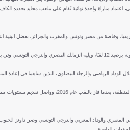
بل أن يقرر الاتحاد الأفريقي، اعتماد مباراة واحدة نهائية تُقام على ملعب محايد يحدد
قيا، وخاصة من مصر وتونس والمغرب والجزائر، بفضل البنية التح
ويُعد النادي الأهلي المصري هو الأكثر تتويجًا باللقب في تاريخ البطولة برصيد 12 لقبًا، ويليه الزمالك المصري والترجي
ل الوداد الرياضي والرجاء البيضاوي، اللذين ساهما في إعادة المن
أما من الجنوب، فيُعد صن داونز الجنوب أفريقي، أبرز ممثل لتلك المنطقة، بعدما فاز باللق
ي المصري والوداد المغربي والترجي التونسي وصن داونز الجنوب
لسنوات الماضية.