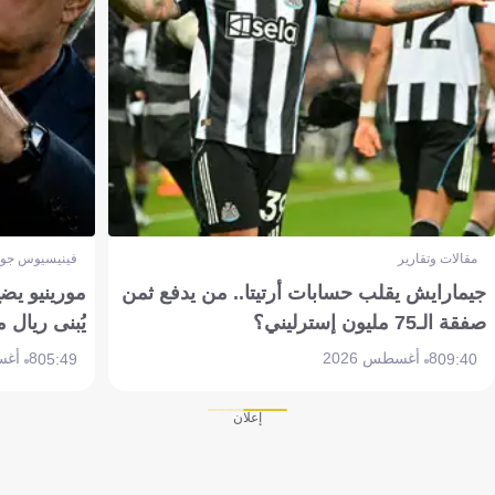
مقالات وتقارير
فينيسيوس جون
جيمارايش يقلب حسابات أرتيتا.. من يدفع ثمن
مورينيو يض
صفقة الـ75 مليون إسترليني؟
يُبنى ريال 
8 أغسطس 2026
8 أغسطس 2026
05:49
09:40
إعلان