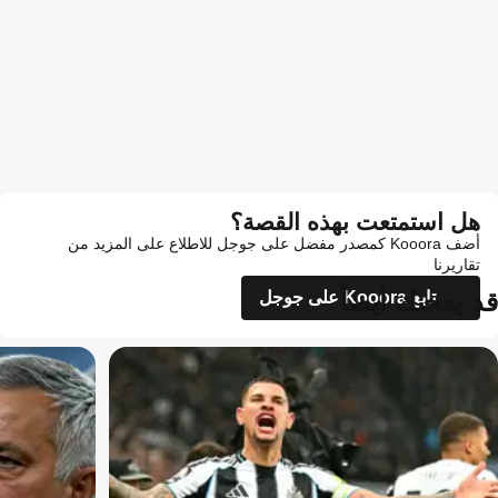
هل استمتعت بهذه القصة؟
أضف Kooora كمصدر مفضل على جوجل للاطلاع على المزيد من
تقاريرنا
قد يعجبك أيضاً
تابع Kooora على جوجل