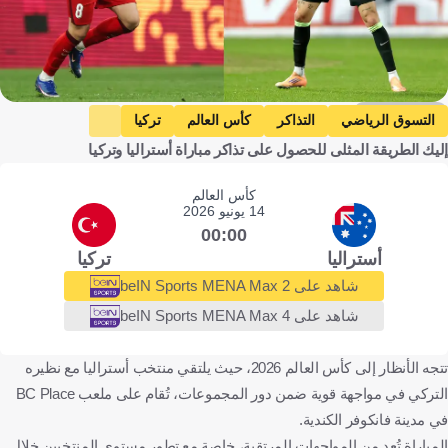
Getty Images
التسوق الرياضي
التذاكر
كأس العالم
تركيا
إليك الطريقة المثلى للحصول على تذاكر مباراة أستراليا وتركيا
أستراليا
أردا جولر
جاكسون إيرفين
كرة قدم
كأس العالم
14 يونيو 2026
00:00
أستراليا
تركيا
شاهد على beIN Sports MENA Max 2
شاهد على beIN Sports MENA Max 4
تتجه الأنظار إلى كأس العالم 2026، حيث يلتقي منتخب أستراليا مع نظيره
التركي في مواجهة قوية ضمن دور المجموعات، تُقام على ملعب BC Place
في مدينة فانكوفر الكندية.
المباراة تُعد من المواجهات المرتقبة، خاصة مع تطور مستوى المنتخبين خلال