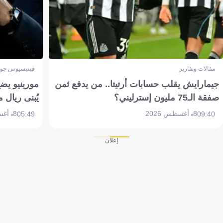
مقالات وتقارير
فينيسيوس جون
جيمارايش يقلب حسابات أرتيتا.. من يدفع ثمن
مورينيو يض
صفقة الـ75 مليون إسترليني؟
يُبنى ريال 
8 أغسطس 2026
8 أغسطس 2026
05:49
09:40
إعلان