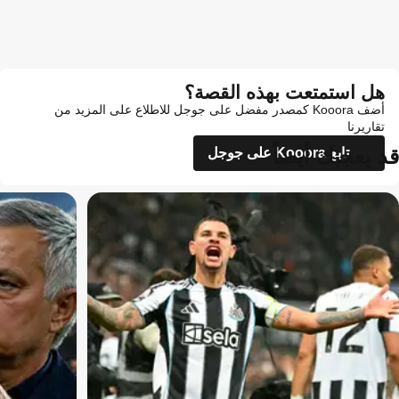
هل استمتعت بهذه القصة؟
أضف Kooora كمصدر مفضل على جوجل للاطلاع على المزيد من
تقاريرنا
قد يعجبك أيضاً
تابع Kooora على جوجل