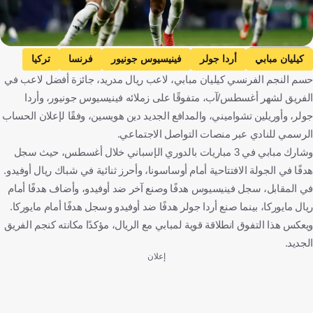
Getty Images
كيليان مبابي
أردا جولر
فينيسيوس جونيور
فرنسا
تركيا
حسم النجم الفرنسي كيليان مبابي، لاعب ريال مدريد، جائزة أفضل لاعب في
البرازيل
كرة قدم
الفريق لشهر أغسطس/آب، متفوقًا على زملائه فينيسيوس جونيور، وأردا
جولر، وأوريلين تشواميني، والمدافع الجديد دين هويسين، وفقًا لإعلان الحساب
الرسمي للنادي عبر منصات التواصل الاجتماعي.
وشارك مبابي في 3 مباريات بالدوري الإسباني خلال أغسطس، حيث سجل
هدفًا في الجولة الافتتاحية أمام أوساسونا، وأحرز ثنائية في شباك ريال أوفيدو.
في المقابل، سجل فينيسيوس هدفًا وصنع آخر ضد أوفيدو، وأضاف هدفًا أمام
ريال مايوركا، بينما صنع أردا جولر هدفًا ضد أوفيدو وسجل هدفًا أمام مايوركا.
ويعكس هذا التفوق انطلاقة قوية لمبابي مع الريال، مؤكدًا مكانته كنجم الفريق
الجديد.
إعلان