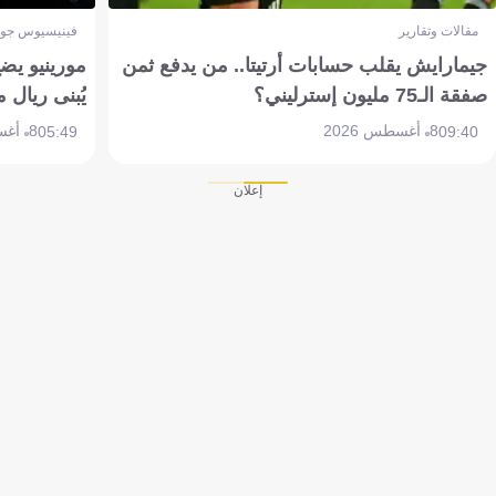
مقالات وتقارير
فينيسيوس جون
جيمارايش يقلب حسابات أرتيتا.. من يدفع ثمن
مورينيو يض
صفقة الـ75 مليون إسترليني؟
يُبنى ريال 
8 أغسطس 2026
8 أغسطس 2026
05:49
09:40
إعلان