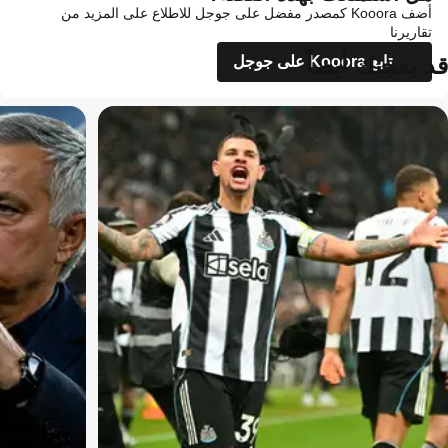
أضف Kooora كمصدر مفضل على جوجل للاطلاع على المزيد من
تقاريرنا
قد يعجبك أيضاً
تابع Kooora على جوجل