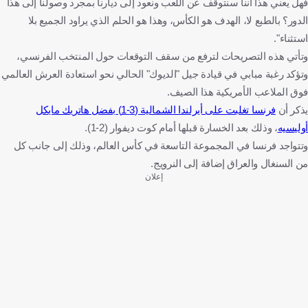
فهل يعني هذا أننا سنتوقف عن اللعب ونعود إلى ديارنا بمجرد وصولنا إلى هذا
الدور؟ بالطبع لا، الهدف هو الكأس، وهذا هو الحلم الذي يراود الجميع بلا
استثناء".
وتأتي هذه التصريحات لترفع من سقف التوقعات حول المنتخب الفرنسي،
وتؤكد رغبة مبابي في قيادة جيل "الديوك" الحالي نحو استعادة العرش العالمي
فوق الملاعب الأمريكية هذا الصيف.
يذكر أن
فرنسا تغلبت على أيرلندا الشمالية (3-1) بفضل هاتريك مايكل
أوليسيه
، وذلك بعد الخسارة قبلها أمام كوت ديفوار (2-1).
وتتواجد فرنسا في المجموعة التاسعة في كأس العالم، وذلك إلى جانب كل
من السنغال والعراق إضافة إلى النرويج.
إعلان