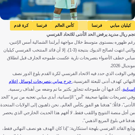
Getty Images
كيليان مبابي
فرنسا
كأس العالم
فرنسا
كرة قدم
نجم ريال مدريد يرفض الحد الأدنى للاتحاد الفرنسي
رغم ظهوره بمستوى متوسط خلال مواجهة أيرلندا الشمالية أمس الإثنين،
والتي انتهت لصالح الديوك بنتيجة (3-1)، إلا أن قائد المنتخب الفرنسي كيليان
مبابي خطف الأضواء بتصريحات نارية عكست طموحه الجارف قبل انطلاق
مونديال 2026.
وفي الوقت الذي حدد فيه الاتحاد الفرنسي لكرة القدم بلوغ الدور نصف
النهائي كهدف أدنى للبعثة الفرنسية،
خرج مبابي بتصريحات لوسائل إعلام
إسبانية
، أكد فيها أن طموحاته تتجاوز بكثير ما تم وضعه من أهداف رسمية.
وفي تصريحات نقلتها صحيفة "آس" الإسبانية، أبدى مبابي تعجبه من نبرة "الحد
الأدنى"، قائلًا: "هدفنا هو الفوز بكأس العالم.. نحن ذاهبون إلى الولايات المتحدة
من أجل منصة التتويج واللقب فقط. لا أفهم هذا الحديث الخارجي الذي يحصر
هدفنا في بلوغ المربع الذهبي".
وتابع القائد الفرنسي بلهجة استنكارية: "إذا كان الهدف هو نصف النهائي فقط،