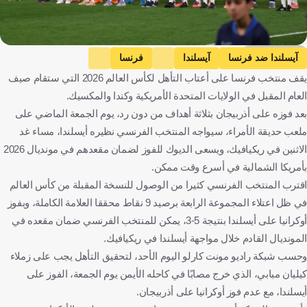
Getty Images
آيسلندا ضد فرنسا
آيسلندا
فرنسا
يقف منتخب فرنسا على أعتاب التأهل لكأس العالم 2026 التي ستقام صيف
التصفيات المؤهلة لكأس العالم - أوروبا
آيسلندا
فرنسا
كرة قدم
العام المقبل في الولايات المتحدة الأمريكية وكندا والمكسيك.
بعد فوزه على أذربيجان بثلاثة أهداف من دون رد، يوم الجمعة الماضي على
ملعب حديقة الأمراء، سيواجه المنتخب الفرنسي نظيره أيسلندا، مساء غد
الاثنين في ريكيافيك، ويسعى الديوك للفوز لضمان مقعدهم في مونديال 2026
بأمريكا الشمالية في أسرع وقت ممكن.
اقترب المنتخب الفرنسي كثيرا من الوصول للنسخة المقبلة من كأس العالم
في ظل اعتلاء المجموعة الرابعة برصيد 9 نقاط محققا العلامة الكاملة، وبفوز
أوكرانيا على أيسلندا بنتيجة 5-3، يمكن للمنتخب الفرنسي ضمان مقعده في
المونديال القادم خلال مواجهة أيسلندا في ريكيافيك.
وحسب شبكة راديو مونت كارلو اليوم الأحد، لتحقيق التأهل يجب على زملاء
كيليان مبابي، الذي خرج مصابًا في كاحله الأيمن يوم الجمعة، الفوز على
أيسلندا، مع عدم فوز أوكرانيا على أذربيجان.