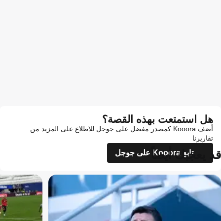
هل استمتعت بهذه القصة؟
أضف Kooora كمصدر مفضل على جوجل للاطلاع على المزيد من
تقاريرنا
قد يعجبك أيضاً
تابع Kooora على جوجل