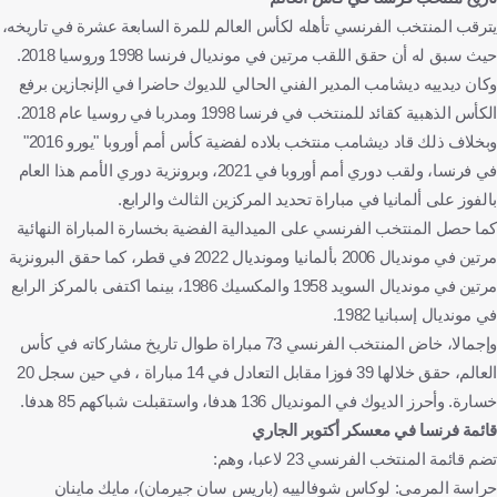
يترقب المنتخب الفرنسي تأهله لكأس العالم للمرة السابعة عشرة في تاريخه،
حيث سبق له أن حقق اللقب مرتين في مونديال فرنسا 1998 وروسيا 2018.
وكان ديدييه ديشامب المدير الفني الحالي للديوك حاضرا في الإنجازين برفع
الكأس الذهبية كقائد للمنتخب في فرنسا 1998 ومدربا في روسيا عام 2018.
وبخلاف ذلك قاد ديشامب منتخب بلاده لفضية كأس أمم أوروبا "يورو 2016"
في فرنسا، ولقب دوري أمم أوروبا في 2021، وبرونزية دوري الأمم هذا العام
بالفوز على ألمانيا في مباراة تحديد المركزين الثالث والرابع.
كما حصل المنتخب الفرنسي على الميدالية الفضية بخسارة المباراة النهائية
مرتين في مونديال 2006 بألمانيا ومونديال 2022 في قطر، كما حقق البرونزية
مرتين في مونديال السويد 1958 والمكسيك 1986، بينما اكتفى بالمركز الرابع
في مونديال إسبانيا 1982.
وإجمالا، خاض المنتخب الفرنسي 73 مباراة طوال تاريخ مشاركاته في كأس
العالم، حقق خلالها 39 فوزا مقابل التعادل في 14 مباراة ، في حين سجل 20
خسارة. وأحرز الديوك في المونديال 136 هدفا، واستقبلت شباكهم 85 هدفا.
قائمة فرنسا في معسكر أكتوبر الجاري
تضم قائمة المنتخب الفرنسي 23 لاعبا، وهم:
حراسة المرمى: لوكاس شوفالييه (باريس سان جيرمان)، مايك ماينان