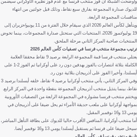
وأوضحت الشبكة أن فوز منتخب فرنسا مع عدم فوز نظيره الأوكراني سيضمن
للديوك صدارة المجموعة بفارق سبع نقاط، وذلك قبل جولتين من انتهاء
منافسات المجموعة الرابعة.
ويتأهل لكأس العالم 2026 الذي سيقام خلال الفترة من 11 يونيو/حزيران إلى
19 يوليو/تموز 2026، المنتخبات التي ستحتل صدارة المجموعات، بينما تخوض
المنتخبات صاحبة المركز الثاني مرحلة الملحق.
ترتيب مجموعة منتخب فرنسا في تصفيات كأس العالم 2026
يعتلي منتخب فرنسا قمة المجموعة الرابعة برصيد 9 نقاط محققا العلامة
الكاملة بثلاثة انتصارات بالفوز بهدفين دون رد على أوكرانيا ثم الفوز 2-1 على
أيسلندا، وأخيرا الفوز على أذربيجان بثلاثية دون رد.
وفي المركز الثاني، يأتي منتخب أوكرانيا برصيد 4 نقاط، خلفه أيسلندا برصيد 3
نقاط، بينما يتذيل منتخب أذربيجان المجموعة بنقطة واحدة في المركز الرابع.
ويختتم منتخب فرنسا مشواره في المجموعة الرابعة من التصفيات الأوروبية
بمواجهة أوكرانيا على ملعب حديقة الأمراء ثم يحل ضيفا على أذربيجان في
يومي 13 و16 نوفمبر المقبل.
أما منتخب أوكرانيا، المنافس الأقرب حاليا للديوك على بطاقة التأهل المباشر،
سيحل ضيفا على فرنسا ثم يستقبل أيسلندا يومي 13 و16 نوفمبر أيضا.
تاريخ منتخب فرنسا في كأس العالم