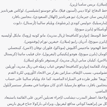
(ميلان)، بريس سامبا (رين).
خط الدفاع: لوكا ديني (أستون فيلا)، مالو جوستو (تشيلسي)، لوكاس هيرنانديز
(باريس سان جيرمان)، ثيو هيرنانديز (الهلال السعودي)، بنجامين بافارد
(مارسيليا)، جوليس كوندي (برشلونة)، ويليام ساليبا (أرسنال)، دايوت
أوباميكانو (بايرن ميونخ).
خط الوسط: إدواردو كامافينجا (ريال مدريد)، مانو كونيه (روما)، مايكل أوليسيه
(بايرن ميونخ)، أدريان رابيو (ميلان)، خيفرين تورام (يوفنتوس).
خط الهجوم: ماجنيس أكليوش (موناكو)، فلوران توفان (لانس)، كينجسلي
كومان (بايرن ميونخ)، هوجو إيكيتيكي (ليفربول)، جان فيليب ماتيتا (كريستال
بالاس)، كيليان مبابي (ريال مدريد)، كريستوفر نكونكو (ميلان).
وعاد للقائمة إدواردو كامافينجا ليعوض غياب زميله في ريال مدريد، أوريلين
تشواميني، بسبب الإيقاف مباراتين بقرار من الاتحاد الأوروبي لكرة القدم
"يويفا" نظير طرده في المباراة الماضية، كما عاد ويليام ساليبا على حساب
بنجامين بافارد، مدافع مارسيليا، الذي كان متواجدا في معسكر سبتمبر/أيلول
الماضي.
ولاحقا، اضطر المدرب ديشامب لإجراء تعديلين آخرين على القائمة باستبعاد
كل من إبراهيما كوناتي مدافع ليفربول، وبرادلي باركولا جناح فريق باريس