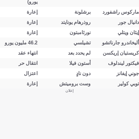
يورو)
ماركوس راشفورد
برشلونة
إعارة
دانيال جور
روذرهام يونايتد
إعارة
إيثان ويتلي
نورثامبتون
إعارة
أليخاندرو جارناتشو
تشيلسي
46.2 مليون يورو
كريستيان إريكسن
لم يحدد بعد
انتهاء عقد
فيكتور ليندلوف
أستون فيلا
انتقال حر
جوني إيفانز
دون نادٍ
اعتزال
توبي كولير
وست بروميتش
إعارة
إعلان