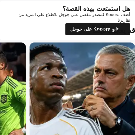
هل استمتعت بهذه القصة؟
أضف Kooora كمصدر مفضل على جوجل للاطلاع على المزيد من
تقاريرنا
قد يعجبك أيضاً
تابع Kooora على جوجل