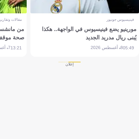
فينيسيوس جونيور
مقالات وتقارير
مورينيو يضع فينيسيوس في الواجهة.. هكذا
من مانشستر
يُبنى ريال مدريد الجديد
صحة موقف تين 
8 أغسطس 2026
7 أغسطس 2026
13:21
05:49
إعلان