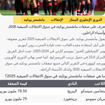
الدوري الإنجليزي الممتاز
الإنتقالات
مانشستر يونايتد
تعرف على صفقات مانشستر يونايتد في سوق الانتقالات الصيفية 2025،
إنجلترا
كرة قدم
وأسماء الراحلين..
يعول مانشستر يونايتد على سوق الانتقالات الصيفية 2025 لتعزيز صفوفه،
على أمل استعادة مجده الغائب، تحت قيادة المدرب روبن أموريم.
ومر "الشياطين الحمر" بموسم كارثي في 2024-2025، حيث احتل الفريق
المركز الـ15 في جدول ترتيب البريميرليج، كما خسر نهائي الدوري الأوروبي.
ويرصد كووورة في التقرير التالي جميع صفقات مانشستر يونايتد في سوق
الانتقالات الصيفية 2025 وكذلك الأسماء الراحلة..
ما هي صفقات مانشستر يونايتد في سوق الانتقالات الصيفية 2025؟
اللاعب
النادي
قيمة الصفقة
بنجامين سيسكو
لايبزيج
76.50 مليون يورو
بريان مبيومو
برينتفورد
75 مليون يورو