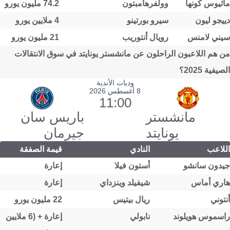
ماثيوس كونها
وولفرهامبتون
74.2 مليون يورو
دييجو ليون
سيرو بورتينو
4 ملايين يورو
سيني لامنس
رويال أنتوريب
21 مليون يورو
من هم اللاعبون الراحلون عن مانشستر يونايتد في سوق الانتقالات
الصيفية 2025؟
وديات الأندية
8 أغسطس 2026
11:00
مانشستر
باريس سان
يونايتد
جيرمان
اللاعب
النادي
قيمة الصفقة
جيدون سانشو
أستون فيلا
إعارة
هاري أماس
شيفيلد وينزداي
إعارة
أنتوني
ريال بيتيس
22 مليون يورو
راسموس هويلوند
نابولي
إعارة + (6 ملايين