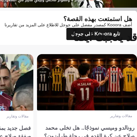
Getty Images
هل استمتعت بهذه القصة؟
أضف Kooora كمصدر مفضل على جوجل للاطلاع على المزيد من تقاريرنا
قد يعجبك أيضاً
تابع Kooora على جوجل
مقالات وتقارير
مقالات وتقارير
رونالدو وميسي نموذجًا.. هل تخلى محمد
فصل جديد بمقاي
صلاح عن كرة القدم في رحلة طرابزون؟
صفقة صلاح عن