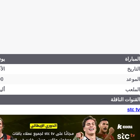
المباراة
يوف
التاريخ
الأحد 3 ما
الموعد
19:00 السعودية، 20:00 الإمارات
الملعب
ألي
القنوات الناقلة
stc tv