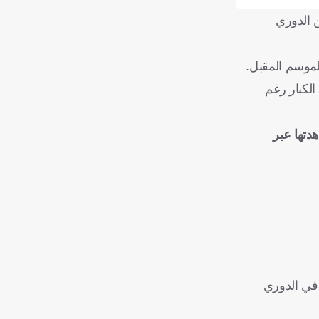
ما يستضيف هيلاس فيرونا، مساء الأحد على ملعب "أليانز ستاديوم"، ضمن منافسات الجولة 35 من الدوري
قاء بين الكبار رغم
وطريقة مشاهدتها عبر
 فيرونا في الدوري