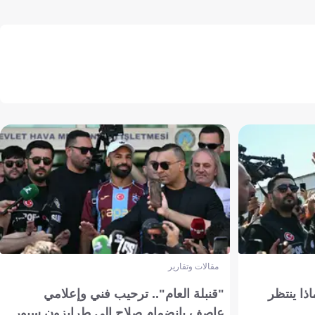
مقالات وتقارير
ذا ينتظر
"قنبلة العام".. ترحيب فني وإعلامي
عاصف بانضمام صلاح إلى طرابزون سبور