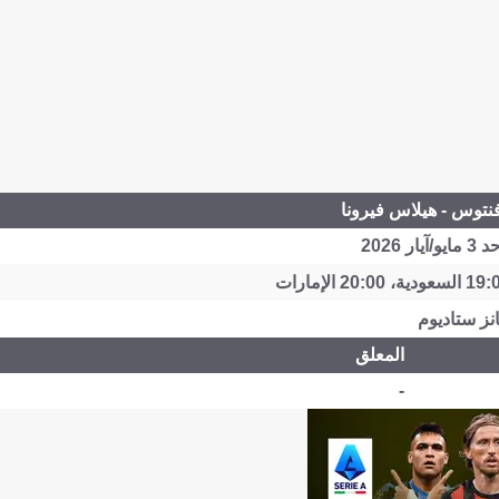
نتوس - هيلاس فيرونا
يو/آيار 2026
انز ستاديوم
المعلق
-