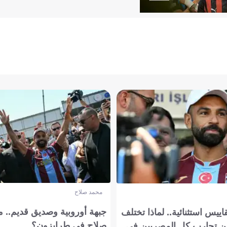
محمد صلاح
جبهة أوروبية وصديق قديم.. ما
يس استثنائية.. لماذا تختلف
صلاح في طرابزون؟
 تجارب كل المصريين في