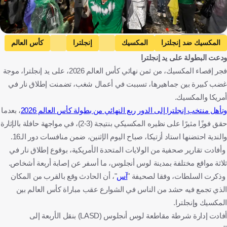
Getty Images
المكسيك ضد إنجلترا
المكسيك
إنجلترا
كأس العالم
ودعت البطولة على يد إنجلترا
المكسيك
إنجلترا
كرة قدم
فجر إقصاء المكسيك، من ثمن نهائي كأس العالم 2026، على يد إنجلترا، موجة
غضب كبيرة بين جماهيرها، تسببت في أعمال شغب، تضمنت إطلاق نار في
أمريكا والمكسيك.
وتأهل منتخب إنجلترا إلى الدور ربع النهائي من بطولة كأس العالم 2026
، بعدما
حقق فوزًا مثيرًا على نظيره المكسيكي بنتيجة (3-2)، في مواجهة حافلة بالإثارة
والندية احتضنها استاد أزتيكا، صباح اليوم الإثنين، ضمن منافسات دور الـ16.
وأفادت تقارير صحفية من الولايات المتحدة الأمريكية، بوقوع إطلاق نار في
ثلاثة مواقع مختلفة بمدينة لوس أنجلوس، ما أسفر عن إصابة أربعة أشخاص.
وذكرت السلطات، وفقا لصحيفة "
آس
"، أن الحادث وقع بالقرب من المكان
الذي تجمع فيه حشد من الناس في الشوارع عقب مباراة كأس العالم بين
المكسيك وإنجلترا.
أفادت إدارة شرطة مقاطعة لوس أنجلوس (LASD) بنقل الأربعة إلى