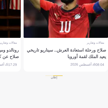
مقالات وتقارير
مقالات وتقارير
صلاح ورحلة استعادة العرش.. سيناريو تاريخي
رونالدو وم
يعيد الملك لقمة أوروبا
صلاح عن ك
6 أغسطس 2026
5 أغسطس 2026
17:29
08:04
إعلان