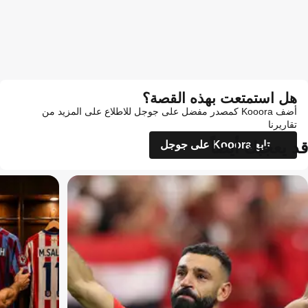
هل استمتعت بهذه القصة؟
أضف Kooora كمصدر مفضل على جوجل للاطلاع على المزيد من
تقاريرنا
قد يعجبك أيضاً
تابع Kooora على جوجل