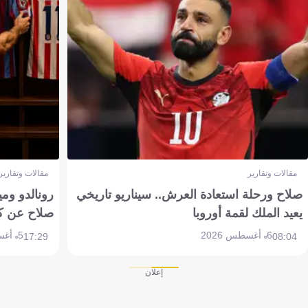
مقالات وتقارير
مقالات وتقارير
صلاح ورحلة استعادة العرش.. سيناريو تاريخي
رونالدو وم
يعيد الملك لقمة أوروبا
صلاح عن ك
6 أغسطس 2026
5 أغسطس 2026
17:29
08:04
إعلان