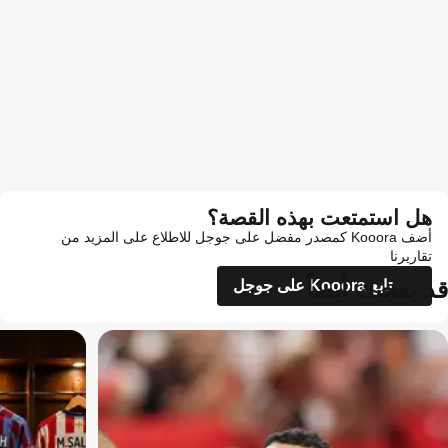
هل استمتعت بهذه القصة؟
أضف Kooora كمصدر مفضل على جوجل للاطلاع على المزيد من
تقاريرنا
قد يعجبك أيضاً
تابع Kooora على جوجل