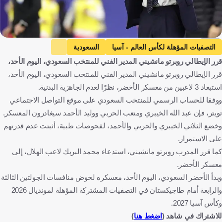
AFP
التصفيات المؤهلة لكأس العالم - آسيا
السعودية
قرر الإيطالي روبرتو مانشيني المدير الفني للمنتخب السعودي، اليوم الأحد،
المملكة العربية السعودية
طاجيكستان
طاجيكستان
قرر الإيطالي روبرتو مانشيني المدير الفني للمنتخب السعودي، اليوم الأحد،
روبرتو مانشيني
إيطاليا
محمد البريك
عبد الله الخيبري
استبعاد 3 لاعبين من معسكر الأخضر، نظرًا لعدم الجاهزية البدنية.
متعب الحربي
وليد عبدالوهاب الأحمد
كرة قدم
ووفقا للحساب الرسمي للمنتخب السعودي على موقع التواصل الاجتماعي
تويتر، فإن عبد الله الخيبري ومتعب الحربي ووليد الأحمد سيغادرون المعسكر.
وخضع الثلاثي الخيبري والحربي والأحمد، لفحوصات طبية، أثبتت عدم قدرتهم
على الاستمرار.
كما قرر المدرب روبرتو مانشيني، استدعاء محمد البريك لاعب الهلال، إلى
معسكر الأخضر.
وبدأ الأخضر السعودي، اليوم الأحد، معسكره لخوض منافسات الجولتين الثالثة
والرابعة أمام طاجيكستان في التصفيات المشتركة المؤهلة لمونديال 2026
وكأس آسيا 2027.
للاشتراك في شاهد (
اضغط هنا
)