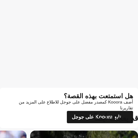
هل استمتعت بهذه القصة؟
أضف Kooora كمصدر مفضل على جوجل للاطلاع على المزيد من
تقاريرنا
قد يعجبك أيضاً
تابع Kooora على جوجل