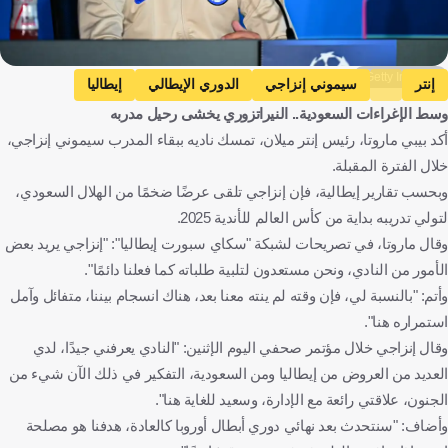
Getty Images
إنتر
سيموني إنزاجي
الدوري الإيطالي
إيطاليا
وسط الإغراءات السعودية.. النيراتزوري يخشى رحيل مدربه
كرة قدم
أكد بيبي ماروتا، رئيس إنتر ميلان، تمسك ناديه ببقاء المدرب سيموني إنزاجي،
خلال الفترة المقبلة.
وبحسب تقارير إيطالية، فإن إنزاجي تلقى عرضًا ضخمًا من الهلال السعودي،
لتولي تدريبه بداية من كأس العالم للأندية 2025.
وقال ماروتا، في تصريحات لشبكة "سكاي سبورت إيطاليا": "إنزاجي يريد بعض
الأمور من النادي، ونحن مستعدون لتلبية طلباته كما فعلنا دائمًا".
وأتم: "بالنسبة لي، فإن وقته لم ينته معنا بعد، هناك انسجام بيننا، متفائل وآمل
استمراره هنا".
وقال إنزاجي خلال مؤتمر صحفي اليوم الإثنين: "النادي يعرفني جيدًا، لدي
العديد من العروض من إيطاليا ومن السعودية، التفكير في ذلك الآن شيء من
الجنون، علاقتي رائعة مع الإدارة، وسعيد للغاية هنا".
وأضاف: "سنتحدث بعد نهائي دوري أبطال أوروبا كالعادة، هدفنا هو مصلحة