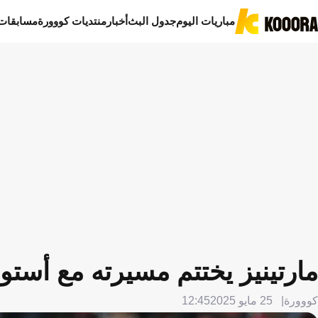
مباريات اليوم
جدول البث
أخبار
منتديات كووورة
مسابقات
مارتينيز يختتم مسيرته مع أستو
كووورة
25 مايو 2025
12:45