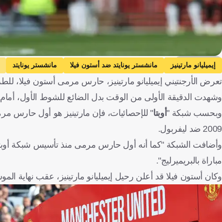
Getty Images
إيميليانو مارتينيز
مانشستر يونايتد ضد أستون فيلا
مانشستر يونايتد
تعرض الأرجنتيني إيميليانو مارتينيز، حارس مرمى أستون فيلا، للطر
وشهدت الدقيقة الأولى من الوقت بدل الضائع للشوط الأول، أمام 
وبحسب شبكة "
أوبتا
" للإحصائيات، فإن مارتينيز هو أول حارس مرم
2009 ضد ليفربول.
مباراة بالبريميرليج".
وكان أستون فيلا قد أعلن رحيل إيميليانو مارتينيز، عقب نهاية الم