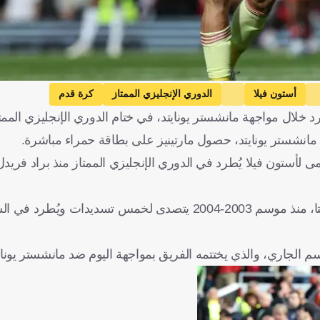
أستون فيلا
الدوري الإنجليزي الممتاز
كرة قدم
د خلال مواجهة مانشستر يونايتد، في ختام الدوري الإنجليزي الممتا
مانشستر يونايتد، حصول مارتينيز على بطاقة حمراء مباشرة.
ى لأستون فيلا يُطرد في الدوري الإنجليزي الممتاز منذ براد فري
وأضافت الشبكة "كما أنه أول حارس مرمى منذ تأسيس شبكة أوبتا، منذ موسم 2003-2004 يتصدى لخمس
وسم الجاري، والذي يختتمه الفريق بمواجهة اليوم ضد مانشستر يوناي