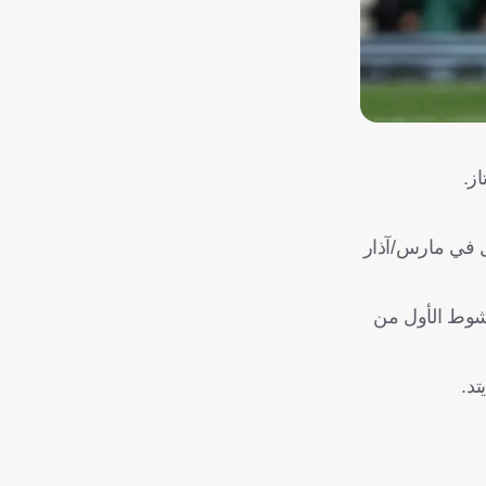
ز.
دل في مارس/آذار
 تسديدات ويُطرد في الشوط الأول من
تد.