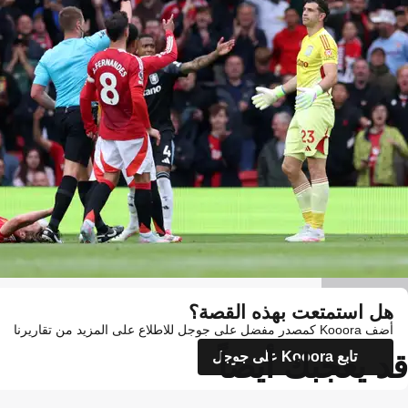
Getty Images
هل استمتعت بهذه القصة؟
أضف Kooora كمصدر مفضل على جوجل للاطلاع على المزيد من تقاريرنا
قد يعجبك أيضاً
تابع Kooora على جوجل