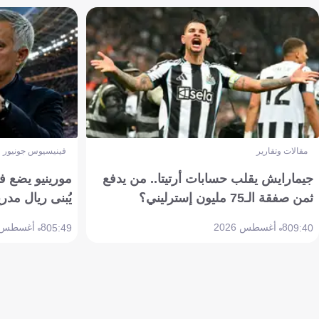
مقالات وتقارير
فينيسيوس جونيور
جيمارايش يقلب حسابات أرتيتا.. من يدفع
مورينيو يضع ف
ثمن صفقة الـ75 مليون إسترليني؟
يُبنى ريال مدري
8 أغسطس 2026
8 أغسطس 2026
05:49
09:40