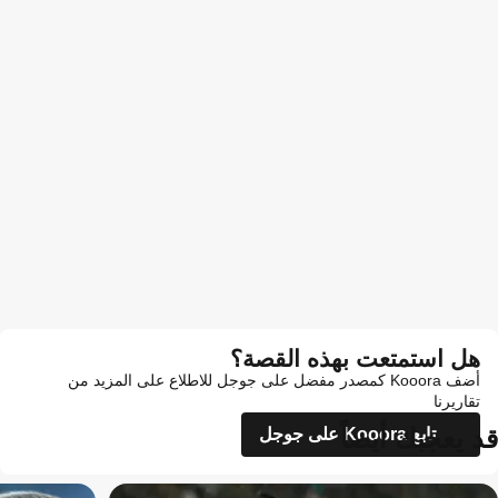
هل استمتعت بهذه القصة؟
أضف Kooora كمصدر مفضل على جوجل للاطلاع على المزيد من
تقاريرنا
قد يعجبك أيضاً
تابع Kooora على جوجل