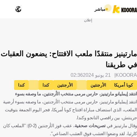
مباشر
إعلان
مارتينيز منتقدًا ملعب الافتتاح: يضعون العقبات
في طريقنا
KOOORA
21 يونيو 2024
02:36
كوبا أمريكا
الأرجنتين
الأرجنتين
كندا
كندا
انتقد إيمليانو مارتينيز، حارس مرمى منتخب الأرجنتين، ما وصفه بسوء
إيميليانو مارتينيز
كرة قدم
انتقد إيمليانو مارتينيز، حارس مرمى منتخب الأرجنتين، ما وصفه بسوء أرضية
الملعب، الذي استضاف مباراة افتتاح كوبا أمريكا، فجر اليوم الجمعة بتوقيت
جرينتش، بين راقصي التانجو وكندا.
وقال مارتينيز في
تصريحات صحفية
، عقب فوز الأرجنتين (2-0): "الملعب كان
كارثيا، لقد وضعوا العشب فوق العشب الصناعي".