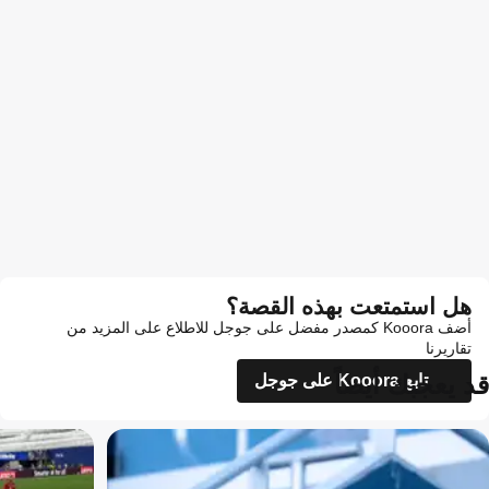
هل استمتعت بهذه القصة؟
أضف Kooora كمصدر مفضل على جوجل للاطلاع على المزيد من
تقاريرنا
قد يعجبك أيضاً
تابع Kooora على جوجل