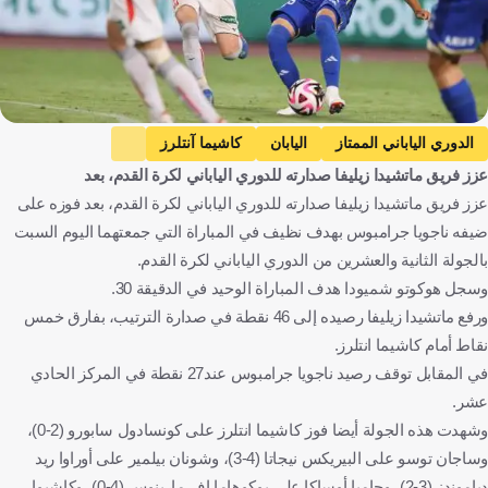
الدوري الياباني الممتاز
اليابان
كاشيما آنتلرز
عزز فريق ماتشيدا زيليفا صدارته للدوري الياباني لكرة القدم، بعد
جوبيلو إيواتا
آوراوا ريد دياموندز
عزز فريق ماتشيدا زيليفا صدارته للدوري الياباني لكرة القدم، بعد فوزه على
سانفريسي هيروشيما
آلبيريكس نيجاتا
ضيفه ناجويا جرامبوس بهدف نظيف في المباراة التي جمعتهما اليوم السبت
سيريزو أوساكا
نجويا جرامبوس آيت
فيسيل كوبي
بالجولة الثانية والعشرين من الدوري الياباني لكرة القدم.
طوكيو فيردي 1969
كونسادول سابورو
وسجل هوكوتو شميودا هدف المباراة الوحيد في الدقيقة 30.
ورفع ماتشيدا زيليفا رصيده إلى 46 نقطة في صدارة الترتيب، بفارق خمس
كاواساكي فرونتالي
شونان بيلمار
سيجان توسو
نقاط أمام كاشيما انتلرز.
ماكيدا زيلفيا
كرة قدم
في المقابل توقف رصيد ناجويا جرامبوس عند27 نقطة في المركز الحادي
عشر.
وشهدت هذه الجولة أيضا فوز كاشيما انتلرز على كونسادول سابورو (2-0)،
وساجان توسو على البيريكس نيجاتا (4-3)، وشونان بيلمير على أوراوا ريد
دياموندز (3-2)، وجامبا أوساكا على يوكوهاما إف مارينوس (4-0)، وكاشيوا