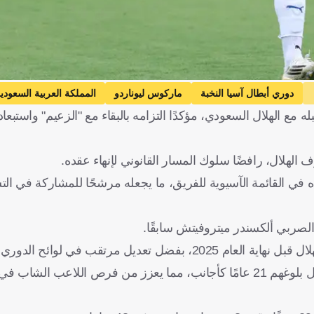
دوري أبطال آسيا النخبة
ماركوس ليوناردو
المملكة العربية السعودي
ه مع الهلال السعودي، مؤكدًا التزامه بالبقاء مع "الزعيم" واستبع
ف الهلال، رافضًا سلوك المسار القانوني لإنهاء عقده.
في القائمة الآسيوية للفريق، ما يجعله مرشحًا للمشاركة في الت
رتقب في لوائح الدوري السعودي.
هذا التعديل يسمح بعدم احتساب اللاعبين الذين انضموا للدوري قبل بلوغهم 21 عامًا كأجانب، مما يعزز من فرص الل