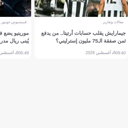
مقالات وتقارير
فينيسيوس جونيور
جيمارايش يقلب حسابات أرتيتا.. من يدفع
مورينيو يضع ف
ثمن صفقة الـ75 مليون إسترليني؟
يُبنى ريال مدري
8 أغسطس 2026
8 أغسطس 2026
05:49
09:40