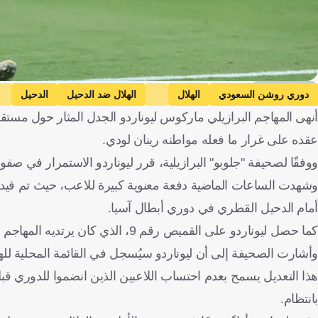
Getty Images
دوري روشن السعودي
الهلال
الهلال ضد الدحيل
الدحيل
أنهى المهاجم البرازيلي ماركوس ليوناردو الجدل المثار حول مستقبل
البرازيل
كرة قدم
عقده على غرار ما فعله مواطنه رينان لودي.
ووفقًا لصحيفة "جلوبو" البرازيلية، قرر ليوناردو الاستمرار في صفو
وشهدت الساعات الماضية دفعة معنوية كبيرة للاعب، حيث تم قيده 
أمام الدحيل القطري في دوري أبطال آسيا.
كما حصل ليوناردو على القميص رقم 9، الذي كان يرتديه المهاجم الصربي ألكسندر ميتروفيتش سابقًا.
وأشارت الصحيفة إلى أن ليوناردو سيُسجل في القائمة المحلية للهلال قبل نهاية العام 2025، بفضل تعديل م
بانتظام.