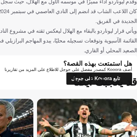
وقدم ليوناردو أداءً مميزًا في موسمه الأول مع الهلال، حيث سجل 29 هدفًا وقدم 3 تمريرات حاسمة في 43 مباراة.
الجديدة في الفريق.
ويأتي قرار ليوناردو بالبقاء مع الهلال ليعكس ثقته في مشروع ال
القائمة الآسيوية وتوقعات تسجيله محليًا، يبدو المهاجم البراز
الصعيد المحلي أو القاري.
هل استمتعت بهذه القصة؟
أضف Kooora كمصدر مفضل على جوجل للاطلاع على المزيد من تقاريرنا
قد يعجبك أيضاً
تابع Kooora على جوجل