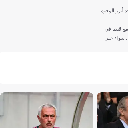
 40 مليون يورو، ليثبت نفسه كأحد أبرز الوجوه
ومع قيده في
، سواء على