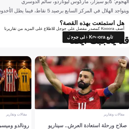
الهجوم: كايو سيزار، ماركوس ليوناردو، سالم الدوسري
ويتواجد الهلال في المركز السابع برصيد 5 نقاط، فيما يظل الأخدود بلا نقاط
هل استمتعت بهذه القصة؟
أضف Kooora كمصدر مفضل على جوجل للاطلاع على المزيد من تقاريرنا
قد يعجبك أيضاً
تابع Kooora على جوجل
مقالات وتقارير
مقالات وتقارير
صلاح ورحلة استعادة العرش.. سيناريو
رونالدو وميسي