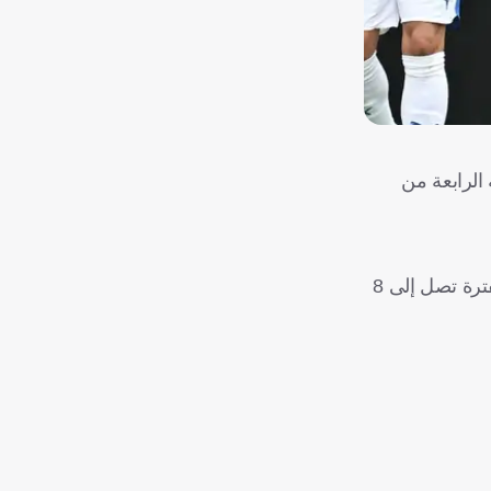
الرابعة من
ودفع إنزاجي بالبرازيلي ماركوس ليوناردو بعد قيده في القائمة المحلية، بدلًا من البرتغالي جواو كانسيلو الذي سيغيب عن الملاعب لفترة تصل إلى 8