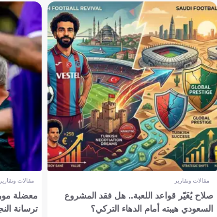
مقالات وتقارير
مقالات وتقارير
صلاح يُغَيّر قواعد اللعبة.. هل فقد المشروع
معضلة مورين
السعودي هيبته أمام الدهاء التركي؟
ترسانة النج