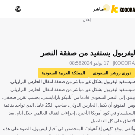
مباشر
إعلان
ليفربول يستفيد من صفقة النصر
KOOORA
17 يوليو 2024
08:58
دوري روشن السعودي
المملكة العربية السعودية
سيستفيد ليفربول بشكل غير مباشر من صفقة انتقال الحارس البرازيلي،
الدوري الإنجليزي الممتاز
إنجلترا
ليفربول
النصر
سيستفيد ليفربول بشكل غير مباشر من صفقة انتقال الحارس البرازيلي،
البرازيل
البرازيل
أليسون بيكر
بينتو
الإنتقالات
بينتو، إلى النصر السعودي قادما من أتلتيكو باراناينسي، بحسب تقرير صحفي.
كرة قدم
ومن المتوقع أن يكمل الحارس الدولي، صاحب الـ25 عاما، الذي تواجد بقائمة
السيليساو في كوبا أمريكا الأخيرة، إجراءات انتقاله للعالمي خلال أيام، بعد
الاتفاق على كل التفاصيل.
وألقى موقع
"ذيس إذ آنفيلد"
، المتخصص في أخبار ليفربول، الضوء على هذه