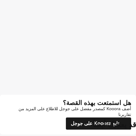
هل استمتعت بهذه القصة؟
أضف Kooora كمصدر مفضل على جوجل للاطلاع على المزيد من
تقاريرنا
قد يعجبك أيضاً
تابع Kooora على جوجل