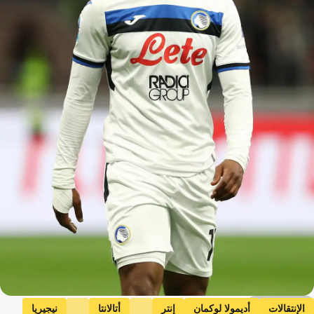
Getty Images
الإنتقالات
أديمولا لوكمان
إنتر
أتالانتا
نيجيريا