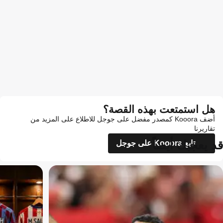
هل استمتعت بهذه القصة؟
أضف Kooora كمصدر مفضل على جوجل للاطلاع على المزيد من
تقاريرنا
قد يعجبك أيضاً
تابع Kooora على جوجل