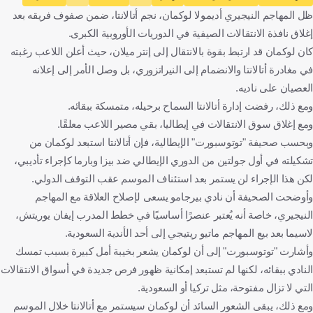
ظل المهاجم النيجيري أديمولا لوكمان، نجم أتالانتا، ضمن صفوف فريقه بعد
إيطاليا
كرة قدم
إغلاق نافذة الانتقالات الصيفية في الدوريات الأوروبية الكبرى.
كان لوكمان قد ارتبط بقوة بالانتقال إلى إنتر ميلان، حيث أعلن اللاعب رغبته
في مغادرة أتالانتا والانضمام إلى النيراتزوري، بل وصل الأمر إلى إعلانه
العصيان على ناديه.
ومع ذلك، رفضت إدارة أتالانتا السماح برحيله، متمسكة ببقائه.
ومع إغلاق سوق الانتقالات في إيطاليا، بقي مصير اللاعب معلقًا.
وبحسب صحيفة "توتوسبورت" الإيطالية، فإن أتالانتا استبعد لوكمان من
تشكيلته في أول جولتين من الدوري الإيطالي ضد بيزا وبارما كإجراء تأديبي،
لكن هذا الإجراء لن يستمر بعد استئناف الموسم عقب التوقف الدولي.
وأوضحت الصحيفة أن نادي بيرجامو يسعى لإصلاح العلاقة مع المهاجم
النيجيري، خاصة أنه يُعتبر عنصرًا أساسيًا في خطط المدرب إيفان يوريتش،
لاسيما بعد بيع المهاجم ماتيو ريتيجي إلى أحد الأندية السعودية.
وأشارت "توتوسبورت" إلى أن لوكمان يشعر بخيبة أمل كبيرة بسبب تمسك
النادي ببقائه، لكنها لم تستبعد إمكانية ظهور فرص جديدة في أسواق الانتقالات
التي لا تزال مفتوحة، مثل تركيا أو السعودية.
ومع ذلك، يبقى الشعور السائد أن لوكمان سيستمر مع أتالانتا خلال الموسم