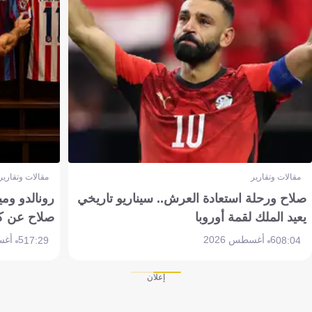
مقالات وتقارير
مقالات وتقارير
صلاح ورحلة استعادة العرش.. سيناريو تاريخي
رونالدو وم
يعيد الملك لقمة أوروبا
صلاح عن ك
6 أغسطس 2026
5 أغسطس 2026
17:29
08:04
إعلان