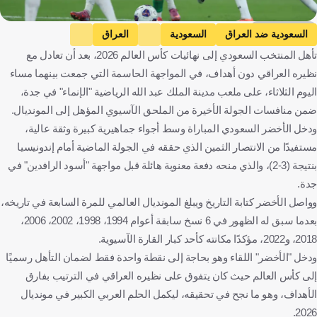
Getty Images
السعودية ضد العراق
السعودية
العراق
تأهل المنتخب السعودي إلى نهائيات كأس العالم 2026، بعد أن تعادل مع
التصفيات المؤهلة لكأس العالم - آسيا
المملكة العربية السعودية
نظيره العراقي دون أهداف، في المواجهة الحاسمة التي جمعت بينهما مساء
العراق
كرة قدم
اليوم الثلاثاء، على ملعب مدينة الملك عبد الله الرياضية "الإنماء" في جدة،
ضمن منافسات الجولة الأخيرة من الملحق الآسيوي المؤهل إلى المونديال.
ودخل الأخضر السعودي المباراة وسط أجواء جماهيرية كبيرة وثقة عالية،
مستفيدًا من الانتصار الثمين الذي حققه في الجولة الماضية أمام إندونيسيا
بنتيجة (3-2)، والذي منحه دفعة معنوية هائلة قبل مواجهة "أسود الرافدين" في
جدة.
وواصل الأخضر كتابة التاريخ ويبلغ المونديال العالمي للمرة السابعة في تاريخه،
بعدما سبق له الظهور في 6 نسخ سابقة أعوام 1994، 1998، 2002، 2006،
2018، و2022، مؤكدًا مكانته كأحد كبار القارة الآسيوية.
ودخل "الأخضر" اللقاء وهو بحاجة إلى نقطة واحدة فقط لضمان التأهل رسميًا
إلى كأس العالم حيث كان يتفوق على نظيره العراقي في الترتيب بفارق
الأهداف، وهو ما نجح في تحقيقه، ليكمل الحلم العربي الكبير في مونديال
2026.