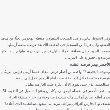
وفي الشوط الثاني، واصل المنتخب السعودي ضغطه الهجومي بحثًا عن هدف
التقدم، وكان قريبًا من التسجيل في الدقيقة 46، بعد عرضية متقنة أرسلها
مصعب الجوير داخل منطقة الجزاء، حاول فراس البريكان تحويلها برأسه، لكنها
مرت دون خطورة على المرمى.
الأخضر يهدر فرصة التقدم
وشهدت الدقيقة 47 واحدة من أخطر فرص اللقاء، حينما أرسل فراس البريكان
عرضية منخفضة داخل المنطقة، مرت أمام الجميع لتصل إلى سعود
عبدالحميد الذي سدد بقوة، إلا أن الكرة علت العارضة بقليل.
واستمر الأخضر في ضغطه الهجومي، وكاد أن يفتتح التسجيل في الدقيقة 51،
بعدما أطلق صالح أبو الشامات تسديدة صاروخية من خارج منطقة الجزاء،
تصدى لها الحارس العراقي ببراعة، لترتد إلى سعود عبدالحميد الذي أعادها
عرضية جديدة، قابلها مصعب الجوير بتسديدة قوية علت المرمى.