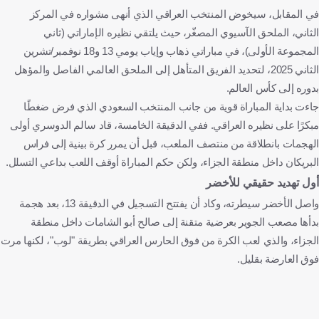
في المقابل، سيخوض المنتخب العراقي الذي أنهى مشواره في المركز
الثاني، الملحق الآسيوي المصغّر، حيث يلتقي نظيره الإماراتي (ثاني
المجموعة الأولى)، في مباراتي ذهاب وإياب يومي 13 و18 نوفمبر/تشرين
الثاني 2025، لتحديد الفريق المتأهل إلى الملحق العالمي الفاصل والمؤهل
بدوره إلى كأس العالم.
جاءت بداية المباراة قوية من جانب المنتخب السعودي الذي فرض ضغطًا
مبكرًا على نظيره العراقي. ففي الدقيقة الخامسة، قاد سالم الدوسري أولى
الهجمات بانطلاقة من منتصف الملعب، قبل أن يمرر كرة بينية إلى فراس
البريكان داخل منطقة الجزاء، ولكن حكم المباراة أوقف اللعب بداعي التسلل.
أول تهديد حقيقي للأخضر
واصل الأخضر سيطرته، وكاد أن يفتتح التسجيل في الدقيقة 13، بعد هجمة
بدأها مصعب الجوير بعرضية متقنة إلى صالح أبو الشامات داخل منطقة
الجزاء، والذي لعب الكرة من فوق الحارس العراقي بطريقة "لوب"، لكنها مرت
فوق العارضة بقليل.