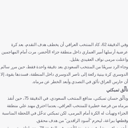
وفي الدقيقة 62، كاد المنتخب العراقي أن يخطف هدف التقدم، بعد كرة
عرضية أرسلها أمير العماري داخل منطقة جزاء الأخضر، مرت أمام المهاجمين
واعتلت مرمى نواف العقيدي بقليل.
وجاء الرد سريعًا من المنتخب السعودي بعد دقيقة واحدة فقط، حين مرر سالم
الدوسري كرة بينية رائعة إلى ناصر الدوسري داخل المنطقة، فسددها بقوة، إلا
أن حارس العراق تألق في التصدي وأبعد الخطر عن مرماه.
تألّق تمبكتي
وتألّق حسان تمبكتي، مدافع المنتخب السعودي، في الدقيقة 75، حين أنقذ
مرماه من فرصة خطيرة للمنتخب العراقي، بعدما اخترق مهند علي منطقة
الجزاء وتهيأت له الكرة أمام المرمى، لكن تمبكتي تدخّل في اللحظة المناسبة
وقطعها ببراعة، ليحرم "أسود الرافدين" من هدف محقق.
وأهدر نواف بوشل فرصة ثمينة للأخضر في الدقيقة 78، بعدما تلقى تمريرة