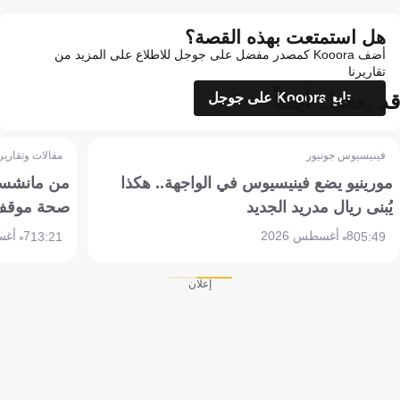
هل استمتعت بهذه القصة؟
أضف Kooora كمصدر مفضل على جوجل للاطلاع على المزيد من
تقاريرنا
قد يعجبك أيضاً
تابع Kooora على جوجل
فينيسيوس جونيور
مقالات وتقارير
مورينيو يضع فينيسيوس في الواجهة.. هكذا
من مانشستر
يُبنى ريال مدريد الجديد
صحة موقف تين 
8 أغسطس 2026
7 أغسطس 2026
13:21
05:49
إعلان