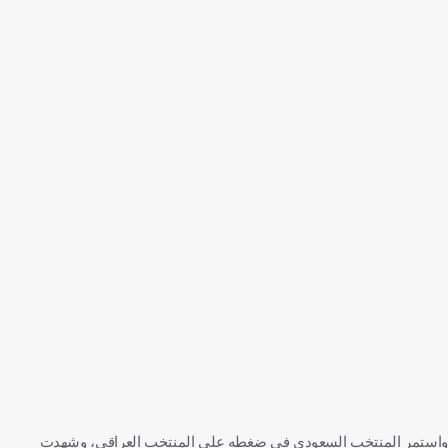
واستمر المنتخب السعودي في ضغطه على المنتخب العراقي، وشهدت