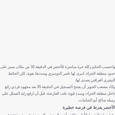
واحتسب الحكم ركلة حرة مباشرة للأخضر في الدقيقة 33 من مكان مميز على
حدود منطقة الجزاء، انبرى لها ناصر الدوسري وسددها بقوة، لكن الحائط
البشري العراقي تصدى لها.
وكاد مصعب الجوير أن يفتتح التسجيل في الدقيقة 35 بعد مجهود فردي رائع
داخل منطقة الجزاء، وسدد قوية علت العارضة، قبل أن تُرفع راية التسلل على
زميله صالح أبو الشامات.
الأخضر يفرط في فرصة خطيرة
وقبل نهاية الشوط الأول بدقائق، أهدر المنتخب السعودي فرصة محققة في