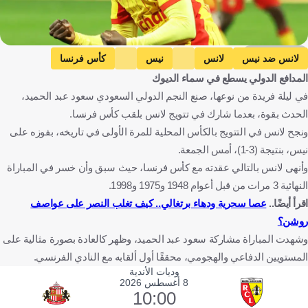
Getty Images
لانس ضد نيس
لانس
نيس
كأس فرنسا
المدافع الدولي يسطع في سماء الديوك
سعود عبد الحميد
دوري روشن السعودي
فرنسا
في ليلة فريدة من نوعها، صنع النجم الدولي السعودي سعود عبد الحميد،
المملكة العربية السعودية
كرة قدم
الحدث بقوة، بعدما شارك في تتويج لانس بلقب كأس فرنسا.
ونجح لانس في التتويج بالكأس المحلية للمرة الأولى في تاريخه، بفوزه على
نيس، بنتيجة (3-1)، أمس الجمعة.
وأنهى لانس بالتالي عقدته مع كأس فرنسا، حيث سبق وأن خسر في المباراة
النهائية 3 مرات من قبل أعوام 1948 و1975 و1998.
اقرأ أيضًا..
عصا سحرية ودهاء برتغالي.. كيف تغلب النصر على عواصف
روشن؟
وشهدت المباراة مشاركة سعود عبد الحميد، وظهر كالعادة بصورة مثالية على
المستويين الدفاعي والهجومي، محققًا أول ألقابه مع النادي الفرنسي.
وديات الأندية
8 أغسطس 2026
10:00