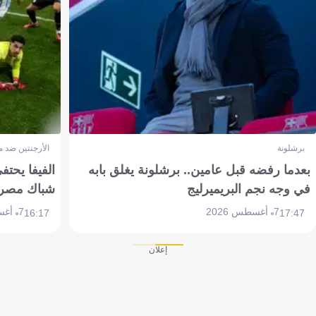
برشلونة
الأرجنتين ضد 
بعدما رفضه قبل عامين.. برشلونة يغلق بابه
الفيفا يحتفي
في وجه نجم البريميرليج
شباك مصر
7 أغسطس 2026
7 أغسطس 2026
16:17
17:47
إعلان