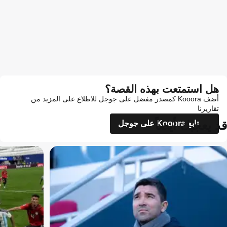
هل استمتعت بهذه القصة؟
أضف Kooora كمصدر مفضل على جوجل للاطلاع على المزيد من
تقاريرنا
قد يعجبك أيضاً
تابع Kooora على جوجل