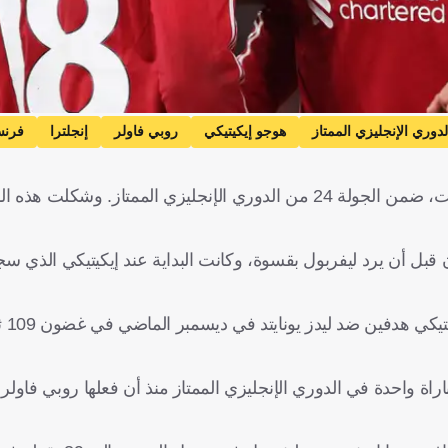
لدوري الإنجليزي الممتاز
هوجو إيكيتيكي
روبي فاولر
إنجلترا
فرنس
حقق ليفربول فوزًا ثمينًا 4-1 على نيوكاسل في ملعب أنفيلد، السبت، ضمن الجولة 24 من الدوري الإنجليزي الممتا
أنتوني جوردون قبل أن يرد ليفربول بقسوة، وكانت البداية عند إيكيتيكي الذي
ووفقا لإح
اة واحدة في الدوري الإنجليزي الممتاز منذ أن فعلها روبي فاول