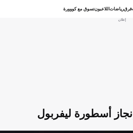
فرق
رياضات
اللاعبون
تسوق مع كووورة
إعلان
إنجاز أسطورة ليفربول