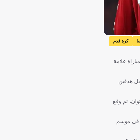
ا
كرة قدم
ز. وشكلت هذه المباراة علامة
 سجل هدفين
صاءات حساب مستر شيب عبر منصة إكس: "سجل إيكيتيكي هدفين ضد ليدز يونايتد في ديسمبر الماضي في غضون 109 ثوان، ثم وقع
ر في موسم