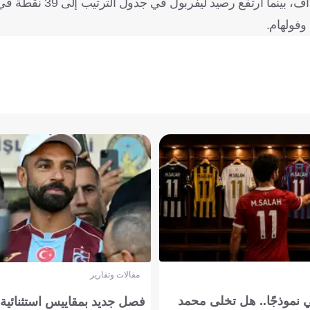
وعزز إيكيتيكي رصيده مع ليفربول هذا الموسم موقعا على 10 أهداف، بينم
مقالات وتقارير
 نموذجًا.. هل تخلى محمد
فصل جديد بمقاييس استثنائية..