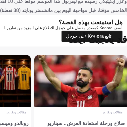
الخامس مؤقتا، قبل مواجهة اليوم بين مانشستر يونايتد (38 نقطة) وفولهام.
هل استمتعت بهذه القصة؟
أضف Kooora كمصدر مفضل على جوجل للاطلاع على المزيد من تقاريرنا
قد يعجبك أيضاً
تابع Kooora على جوجل
مقالات وتقارير
مقالات وتقارير
صلاح ورحلة استعادة العرش.. سيناريو
رونالدو وميسي