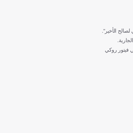
لصالح الأخير".
جارية.
ي فيتور روكي