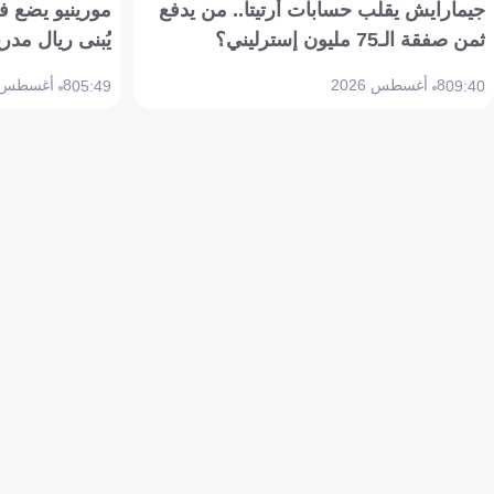
جيمارايش يقلب حسابات أرتيتا.. من يدفع
مورينيو يضع ف
ثمن صفقة الـ75 مليون إسترليني؟
يُبنى ريال مدري
8 أغسطس 2026
8 أغسطس 2026
05:49
09:40