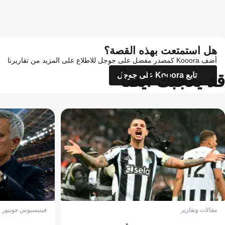
هل استمتعت بهذه القصة؟
أضف Kooora كمصدر مفضل على جوجل للاطلاع على المزيد من تقاريرنا
قد يعجبك أيضاً
تابع Kooora على جوجل
مقالات وتقارير
فينيسيوس جونيور