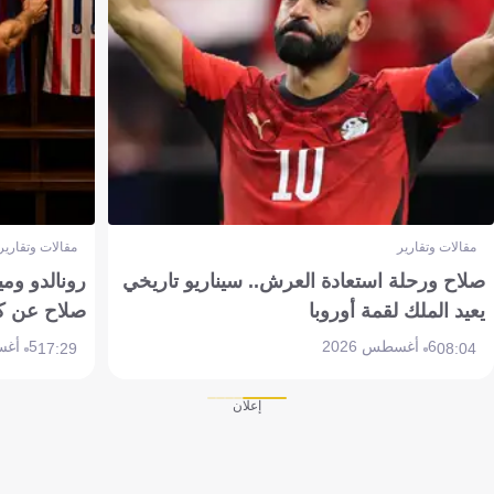
مقالات وتقارير
مقالات وتقارير
صلاح ورحلة استعادة العرش.. سيناريو تاريخي
رونالدو وم
يعيد الملك لقمة أوروبا
صلاح عن ك
6 أغسطس 2026
5 أغسطس 2026
17:29
08:04
إعلان