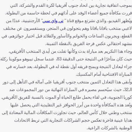
بموجب اتفاقية تجارية بين اتحاد جنوب أفريقيا لكرة القدم والشركة، التي
قررت مكافأة جميع أعضاء الوفد على أدائهم في لحظة حاسمة من البطولة.
ويُظهر الفيديو، والذي نشرتع موقع قناة "
تي واي سي
" الأرجنتينية، عددًا من
لاعبي منتخب بافانا بافانا وهم يتجولون في المتجر، ويستفسرون عن مختلف
القطع، ويجربون الساعات والخواتم والأساور والقلائد قبل اختيار جوائزهم، في
مشهد احتفالي عكس فرحة الفريق بالنقطة الثمينة.
وجاء هذا التكريم بعد مباراة بدت وكأنها تفلت من أيدي المنتخب الأفريقي،
حيث كان متأخرًا في النتيجة حتى الدقيقة 83، عندما سجل تيبوهو موكوينا ركلة
جزاء ليعادل النتيجة ويمنح فريقه أول نقطة له في البطولة، بعد خسارته في
المباراة الافتتاحية أمام المكسيك.
وأبقى هذا التعادل الثمين منتخب جنوب أفريقيا على آماله في التأهل إلى دور
الـ32، حيث سيُحسم مصيره في المباراة النهائية من دور المجموعات ضد
كوريا الجنوبية، في لقاء يحمل طابع الحياة أو الموت بالنسبة للفريق الأفريقي.
وتُعد هذه المكافأة واحدة من أبرز الحوافز غير التقليدية التي يحصل عليها
منتخب وطني خلال كأس العالم، حيث تجاوزت المكافآت المالية المعتادة إلى
هدايا عينية فاخرة تعكس حجم الشراكات التجارية التي تربط الاتحادات
الوطنية بالشركات الراعية.