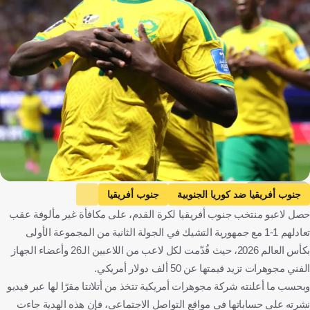
Getty Images
جنوب أفريقيا ضد كوريا الجنوبية
جنوب أفريقيا
حصل لاعبو منتخب جنوب أفريقيا لكرة القدم، على مكافأة غير مألوفة عقب
كوريا الجنوبية
كأس العالم
تشيكيا ضد جنوب أفريقيا
تعادلهم 1-1 مع جمهورية التشيك في الجولة الثانية من المجموعة الأولى
تشيكيا
جنوب أفريقيا
كوريا الجنوبية
المكسيك
التشيك
بكأس العالم 2026، حيث قُدّمت لكل لاعب من اللاعبين الـ26 وأعضاء الجهاز
الولايات المتحدة
كرة قدم
الفني مجوهرات تزيد قيمتها عن 50 ألف دولار أمريكي.
وبحسب ما أعلنته شركة مجوهرات أمريكية تتخذ من أتلانتا مقرًا لها عبر فيديو
نشرته على حساباتها في مواقع التواصل الاجتماعي، فإن هذه الهدية جاءت