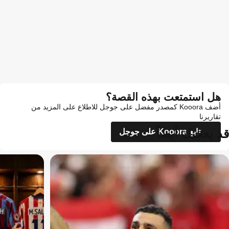
هل استمتعت بهذه القصة؟
أضف Kooora كمصدر مفضل على جوجل للاطلاع على المزيد من
تقاريرنا
قد يعجبك أيضاً
تابع Kooora على جوجل