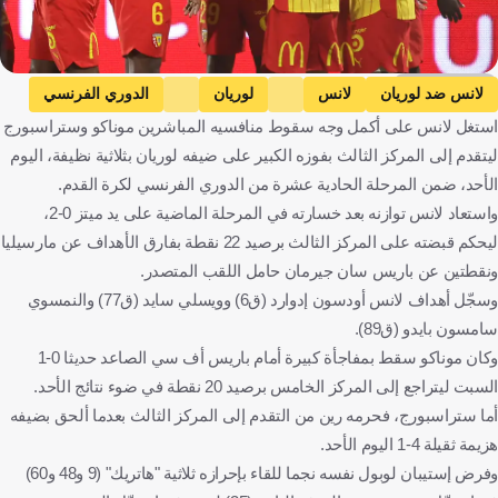
Getty Images
لانس ضد لوريان
لانس
لوريان
الدوري الفرنسي
استغل لانس على أكمل وجه سقوط منافسيه المباشرين موناكو وستراسبورج
فرنسا
كرة قدم
ليتقدم إلى المركز الثالث بفوزه الكبير على ضيفه لوريان بثلاثية نظيفة، اليوم
الأحد، ضمن المرحلة الحادية عشرة من الدوري الفرنسي لكرة القدم.
واستعاد لانس توازنه بعد خسارته في المرحلة الماضية على يد ميتز 0-2،
ليحكم قبضته على المركز الثالث برصيد 22 نقطة بفارق الأهداف عن مارسيليا
ونقطتين عن باريس سان جيرمان حامل اللقب المتصدر.
وسجّل أهداف لانس أودسون إدوارد (ق6) وويسلي سايد (ق77) والنمسوي
سامسون بايدو (ق89).
وكان موناكو سقط بمفاجأة كبيرة أمام باريس أف سي الصاعد حديثا 0-1
السبت ليتراجع إلى المركز الخامس برصيد 20 نقطة في ضوء نتائج الأحد.
أما ستراسبورج، فحرمه رين من التقدم إلى المركز الثالث بعدما ألحق بضيفه
هزيمة ثقيلة 4-1 اليوم الأحد.
وفرض إستيبان لوبول نفسه نجما للقاء بإحرازه ثلاثية "هاتريك" (9 و48 و60)