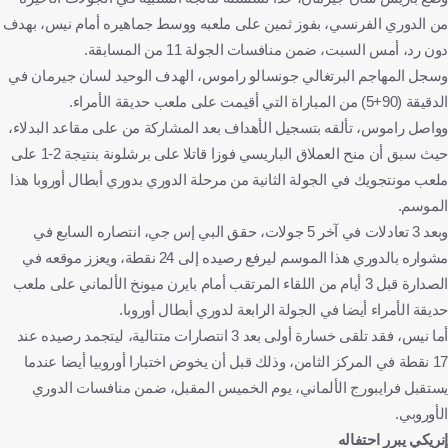
من الدوري الفرنسي، بفوز ثمين على ملعبه ووسط جماهيره أمام نيس، بهدف
دون رد، أمس السبت، ضمن منافسات الجولة 11 من المسابقة.
وسجل المهاجم البرتغالي جونسالو راموس، الهدف الوحيد لسان جيرمان في
الدقيقة (90+5) من المباراة التي أقيمت على ملعب حديقة الأمراء.
وواصل راموس، تألقه بتسجيل الأهداف بعد المشاركة من على مقاعد البدلاء،
حيث سبق أن منح العملاق الباريسي فوزا قاتلا على برشلونة بنتيجة 2-1 على
ملعب مونتجويك في الجولة الثانية من مرحلة الدوري بدوري أبطال أوروبا هذا
الموسم.
وبعد 3 تعادلات في آخر 5 جولات، حقق البي إس جي، انتصاره السابع في
مشواره بالدوري هذا الموسم ليرفع رصيده إلى 24 نقطة، ويعزز موقعه في
الصدارة قبل 3 أيام من اللقاء المرتقب أمام بايرن ميونخ الألماني على ملعب
حديقة الأمراء أيضا في الجولة الرابعة لدوري أبطال أوروبا.
أما نيس، فقد تلقى خسارة أولى بعد 3 انتصارات متتالية، ليتجمد رصيده عند
17 نقطة في المركز الثامن، وذلك قبل أن يخوض اختبارا أوروبيا أيضا عندما
يستقبل فرايبورج الألماني، يوم الخميس المقبل، ضمن منافسات الدوري
الأوروبي.
إنريكي يبرر احتفاله