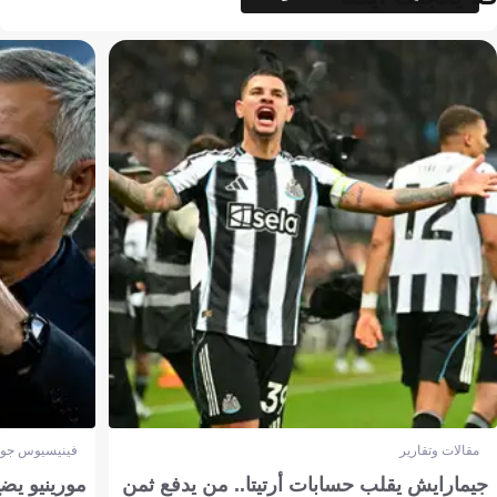
مقالات وتقارير
فينيسيوس جون
جيمارايش يقلب حسابات أرتيتا.. من يدفع ثمن
مورينيو يض