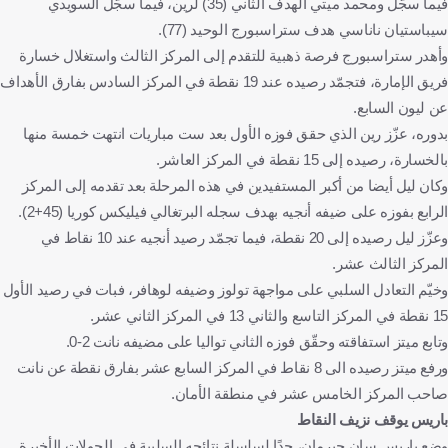
فيما سجّل ومحمد ميتي الهدف الثاني (35) لرين، فيما سجّل السويدي
سيباستيان ناناسي هدف ستراسبورج الوحيد (77).
وأهدر ستراسبورج فرصة ذهبية للتقدم إلى المركز الثالث واستغلال خسارة
فريق الإمارة، فتجمّد رصيده عند 19 نقطة في المركز السادس بفارق الأهداف
عن ليون السابع.
بدوره، عزّز رين الذي حقق فوزه الأول بعد ست مباريات انتهت خمسة منها
بالخسارة، رصيده إلى 15 نقطة في المركز العاشر.
وكان ليل أيضا من أكبر المستفيدين في هذه المرحلة بعد تقدمه إلى المركز
الرابع بفوزه على ضيفه أنجيه بهدف سجله البرتغالي فيليكس كوريا (45+2).
وعزّز ليل رصيده إلى 20 نقطة، فيما تجمّد رصيد أنجيه عند 10 نقاط في
المركز الثالث عشر.
وخيّم التعادل السلبي على مواجهة تولوز وضيفه لوهافر، فبات في رصيد الأول
15 نقطة في المركز التاسع والثاني 13 في المركز الثاني عشر.
وتابع ميتز استفاقته وحقّق فوزه الثاني تواليا على مضيفه نانت 2-0.
ورفع ميتز رصيده الى 8 نقاط في المركز السابع عشر بفارق نقطة عن نانت
صاحب المركز الخامس عشر في منطقة الأمان.
باريس يوقف نزيف النقاط
وضع باريس سان جيرمان، حدًا لسلسلة نتائجه السلبية في الجولات الأخيرة