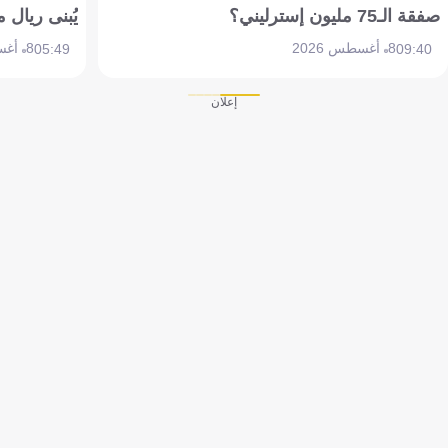
صفقة الـ75 مليون إسترليني؟
يُبنى ريال 
8 أغسطس 2026
8 أغسطس 2026
05:49
09:40
إعلان