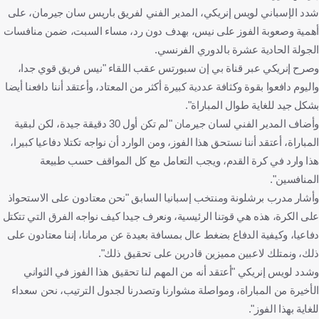
شدد الإسباني لويس إنريكي، المدير الفني لفريق باريس سان جيرمان، على
أهمية وصعوبة الفوز على نيس، بهدف دون رد، مساء السبت، ضمن منافسات
الجولة الحادية عشرة بالدوري الفرنسي.
وصرح إنريكي عبر قناة بي إن سبورتس عقب اللقاء "نيس فريق قوي جدا،
واليوم دافعوا بقوة وكثافة عددية كبيرة أكثر من المعتاد، وأعتقد أننا دافعنا أيضا
بشكل جيد للغاية طوال المباراة".
وأضاف المدير الفني لسان جيرمان "لم تكن أول 30 دقيقة جيدة، لكن لبقية
المباراة، أعتقد أننا نستحق هذا الفوز، ومن الوارد أن نواجه تكتلا دفاعيا كبيرا،
هذا وارد في كرة القدم، ويجب التعامل مع كل المواقف حسب طبيعة
المنافسين".
وأشار مدرب برشلونة ومنتخب إسبانيا السابق "نحن معتادون على الاستحواذ
على الكرة، هذه هي قوتنا الرئيسية، ونعرف جيدا كيف نواجه الفرق التي تتكتل
دفاعيا، وكيفية الدفاع بضغط عال بمسافة بعيدة عن مرمانا، إننا معتادون على
ذلك، ونمتلك لاعبين مميزين قادرين على تحقيق ذلك".
وشدد لويس إنريكي "أعتقد أنه من المهم لنا تحقيق هذا الفوز في الثواني
الأخيرة من المباراة، ومواصلة مشوارنا وتصدرنا لجدول الترتيب، نحن سعداء
للغاية بهذا الفوز".