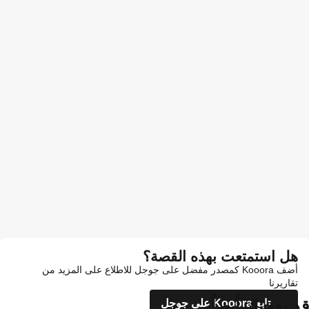
هل استمتعت بهذه القصة؟
أضف Kooora كمصدر مفضل على جوجل للاطلاع على المزيد من
تقاريرنا
قد يعجبك أيضاً
تابع Kooora على جوجل