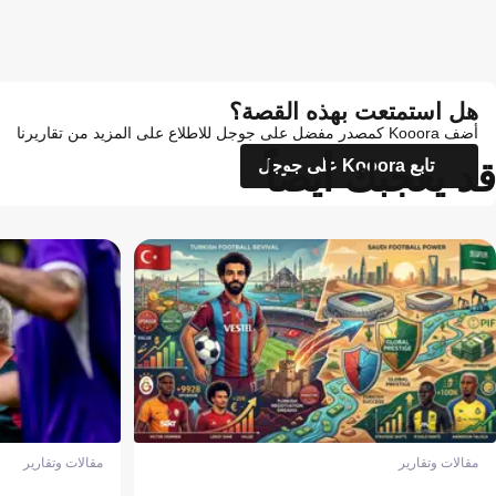
هل استمتعت بهذه القصة؟
أضف Kooora كمصدر مفضل على جوجل للاطلاع على المزيد من تقاريرنا
قد يعجبك أيضاً
تابع Kooora على جوجل
مقالات وتقارير
مقالات وتقارير