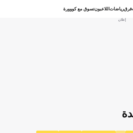
فرق
رياضات
اللاعبون
تسوق مع كووورة
إعلان
دة