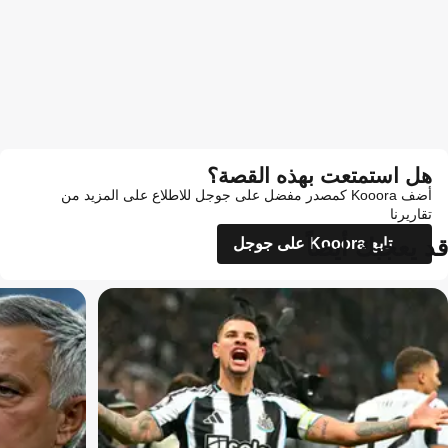
هل استمتعت بهذه القصة؟
أضف Kooora كمصدر مفضل على جوجل للاطلاع على المزيد من
تقاريرنا
قد يعجبك أيضاً
تابع Kooora على جوجل