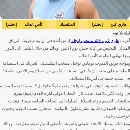
Getty Images
هاري كين
إنجلترا
المكسيك
كأس العالم
إنجلترا
ليلة بلا نوم
المكسيك
كرة قدم
أعرب
هاري كين، قائد منتخب إنجلترا
، عن أمله في أن يقدم فريقه الترياق
المثالي للتخلص من كآبة صباح يوم الاثنين، وذلك من خلال التأهل إلى الدور
ربع النهائي لبطولة كأس العالم.
ويواجه فريق المدرب توماس توخيل منتخب المكسيك، الشريك في استضافة
البطولة، على ملعب أزتيكا في الساعات الأولى من صباح يوم الاثنين، طامحًا
في تمديد حلمه في أمريكا الشمالية.
وكانت الجماهير الوفية في بلادها قد منحت أملًا عابرًا بإمكانية مشاهدة المباراة
في وقت أكثر ملاءمة، حيث كان الاتحاد الدولي لكرة القدم (فيفا) يجري
مناقشات لتقديم موعد انطلاق المباراة إلى الساعة السابعة مساءً بتوقيت
بريطانيا الصيفي (الثانية عشرة ظهرًا بالتوقيت المحلي) بسبب التهديد بحدوث
عواصف رعدية.
ومع ذلك، تمسك الاتحاد الدولي بالموعد الأصلي للمباراة بعد معارضة من كلا