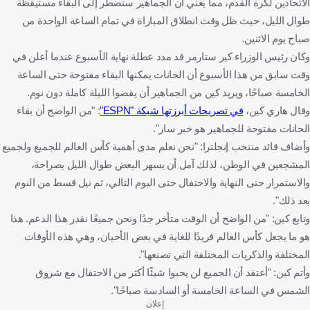
الاتحادين لكرة القدم، مما يعني أن الجماهير ستضطر إلى البقاء مستيقظة
طوال الليل، حيث ظل وقت انطلاق المباراة في تمام الساعة الواحدة من
صباح يوم الاثنين.
وكان رئيس الوزراء كير ستارمر قد مدد عطلة نهاية الأسبوع عندما أعلن في
وقت سابق من هذا الأسبوع أن الحانات يمكنها البقاء مفتوحة حتى الساعة
الخامسة صباحًا، ويريد كين من الجماهير أن يقضوا الليلة كاملة دون نوم.
وقال هاري كين،
في تصريحات أبرزتها شبكة "ESPN"
: "من الواضح أن بقاء
الحانات مفتوحة للجماهير هو خبر سار".
وأضاف قائد منتخب إنجلترا: "نحن نعلم مدى أهمية كأس العالم للجميع ولجميع
المشجعين في الوطن، لذلك آمل أن يسهر البعض طوال الليل بصراحة،
والاستمرار حتى النهاية والاحتفال حتى اليوم التالي، ثم نيل قسط من النوم
بعد ذلك".
وتابع كين: "من الواضح أن الوقت متأخر جدًا ونحن جميعًا نقدر هذا الدعم. هذا
هو ما يجعل كأس العالم فريدًا للغاية في بعض الأحيان، وهي هذه الأوقات
المختلفة والذكريات المختلفة التي تصنعها".
وأتم كين: "أعتقد أن الجميع لن يحبوا شيئًا أكثر من الاحتفال مع شروق
الشمس في الساعة الخامسة أو السادسة صباحًا".
إعلان