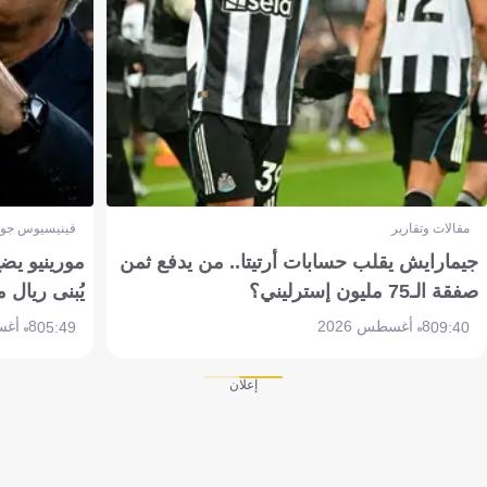
مقالات وتقارير
فينيسيوس جون
جيمارايش يقلب حسابات أرتيتا.. من يدفع ثمن
مورينيو يض
صفقة الـ75 مليون إسترليني؟
يُبنى ريال 
8 أغسطس 2026
8 أغسطس 2026
05:49
09:40
إعلان