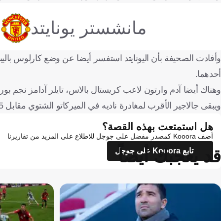
مانشستر يونايتد
وأفادت الصحيفة بأن اليونايتد استفسر أيضا عن وضع كارلوس باليبا 
أحدهما.
وهناك أيضا آدم وارتون لاعب كريستال بالاس، تايلر آدامز نجم بو
ويبقى جالاجير الأقرب لمغادرة ناديه في الميركاتو الشتوي مقابل 35 مليون جنيه إسترليني، مما يجعل انتقاله إلى اليونايتد أكثر سهولة.
هل استمتعت بهذه القصة؟
أضف Kooora كمصدر مفضل على جوجل للاطلاع على المزيد من تقاريرنا
قد يعجبك أيضاً
تابع Kooora على جوجل