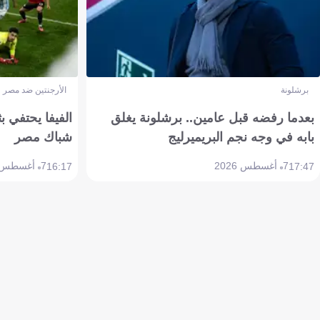
برشلونة
الأرجنتين ضد مصر
بعدما رفضه قبل عامين.. برشلونة يغلق
الفيفا يحتفي بث
بابه في وجه نجم البريميرليج
شباك مصر
7 أغسطس 2026
7 أغسطس 2026
16:17
17:47