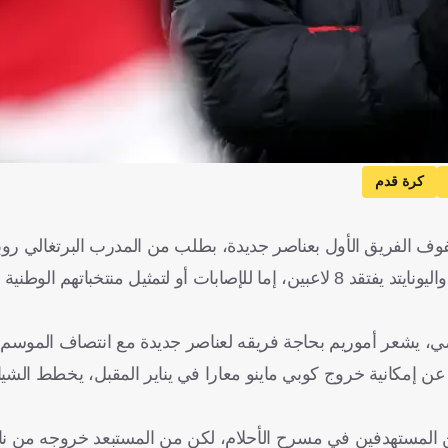
كرة قدم
فوف الفريق الأول بعناصر جديدة، بطلب من المدرب البرتغالي روب
وأشارت صحيفة "ديلي ميل" البريطانية إلى بدء الميركاتو الشتوي، واليونايتد يفتقد 8 لاعبين، إما للإصابات أو لتمث
عن إمكانية خروج كوبي ماينو معارا في يناير المقبل، يخطط الشي
 المستهدفين في مسرح الأحلام، لكن من المستبعد خروجه من ناد