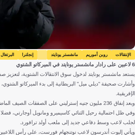
Getty Images
الإنتقالات
روبن أموريم
مانشستر يونايتد
إنجلترا
البرتغال
6 لاعبين على رادار مانشستر يونايتد في الميركاتو الشتوي
يستعد مانشستر يونايتد لدخول سوق الانتقالات الشتوية، لتعزيز ص
الإفريقية.
وبعد إنفاق 236 مليون جنيه إسترليني على الصفقات الصيف الماضي، يشعر أموريم بحاجة فريقه لعناصر جديدة مع انتصاف الموسم.
وفي ظل احتمالية رحيل الثنائي كاسيميرو ومانويل أوجارتي، فضلا 
لجلب لاعب وسط دفاعي جديد إلى ملعب أولد ترافورد.
ويأتي إليوت أندرسون لاعب نوتنجهام فورست، على رأس اللاعبين