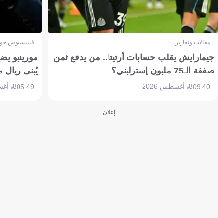
مقالات وتقارير
فينيسيوس جون
جيمارايش يقلب حسابات أرتيتا.. من يدفع ثمن
مورينيو يض
صفقة الـ75 مليون إسترليني؟
يُبنى ريال 
8 أغسطس 2026
8 أغسطس 2026
05:49
09:40
إعلان