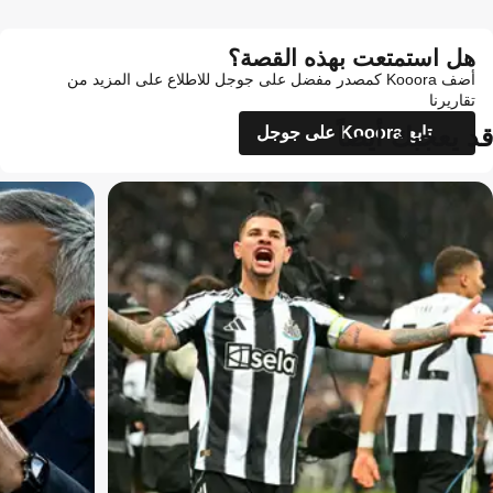
هل استمتعت بهذه القصة؟
أضف Kooora كمصدر مفضل على جوجل للاطلاع على المزيد من
تقاريرنا
قد يعجبك أيضاً
تابع Kooora على جوجل