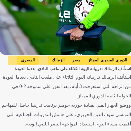
الدوري المصري الممتاز
مصر
الزمالك
المصري
استأنف الزمالك تدريباته اليوم الثلاثاء على ملعب النادي، بعدما العودة
النصر
ليبيا
سيف الدين الجزيري
تونس
جوزيه جوميز
استأنف الزمالك تدريباته اليوم الثلاثاء على ملعب النادي، بعدما العودة
البرتغال
مهاب ياسر
سيف فاروق جعفر
محمد عاطف
من الراحة التي استغرقت 3 أيام، بعد الفوز على سموحة 2-0 في
كرة قدم
الجولة الثانية للدوري الممتاز.
ووضع الجهاز الفني بقيادة جوزيه جوميز برنامجا تدريبيا خاصا، للمهاجم
التونسي سيف الدين الجزيري، على هامش التدريبات الجماعية التي
أقيمت مساء اليوم، استعدادا لمواجهة النصر الليبي الودية.