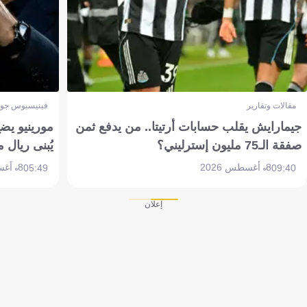
مقالات وتقارير
فينيسيوس جون
جيمارايش يقلب حسابات أرتيتا.. من يدفع ثمن
مورينيو يض
صفقة الـ75 مليون إسترليني؟
يُبنى ريال 
8 أغسطس 2026
8 أغسطس 2026
05:49
09:40
إعلان