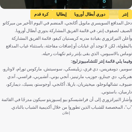
Getty Images
إنتر
دوري أبطال أوروبا
إيطاليا
كرة قدم
دخل المدافع السويسري مانويل أكانجي، المنضم في اليوم الأخير من ميركاتو
الصيف لصفوف إنتر، في قائمة الفريق المشاركة بدوري أبطال أوروبا.
وأعلن النيراتزوري بقيادة مدربه كريستيان كيفو، قائمة الفريق المشاركة
بالبطولة، لكن لا توجد أي غيابات أو إضافات مفاجئة، باستثناء غياب المدافع
توماس بالاسيوس، الذي بقى بإنتر رغم تكهنات رحيله.
وفيما يلي قائمة إنتر للتشامبيونزليج:
سومير، دومفريس، دي فري، زيلينسكي، سوسيتش، ماركوس تورام، لاوتارو،
هنريكي، دي جينارو، جوزيب مارتينيز، أنجي بوني، أتشيربي، فراتسي، آندي
ضيوف، تشالهانوجلو، ميخيتريان، باريلا، أكانجي، أوجوستو، يسيك، ديماركو،
دارميان، باستوني.
وأشار النيراتزوري إلى أن فرانشيسكو بيو إسبوزيتو سيكون مدرجًا في القائمة
"ب"، المخصصة للشباب الذين تطوروا من خلال أكديمية الشباب بالنادي.
إعلان