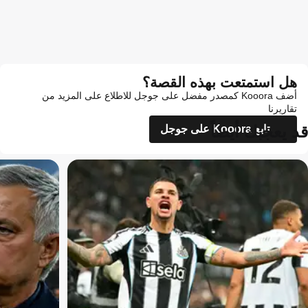
هل استمتعت بهذه القصة؟
أضف Kooora كمصدر مفضل على جوجل للاطلاع على المزيد من
تقاريرنا
قد يعجبك أيضاً
تابع Kooora على جوجل