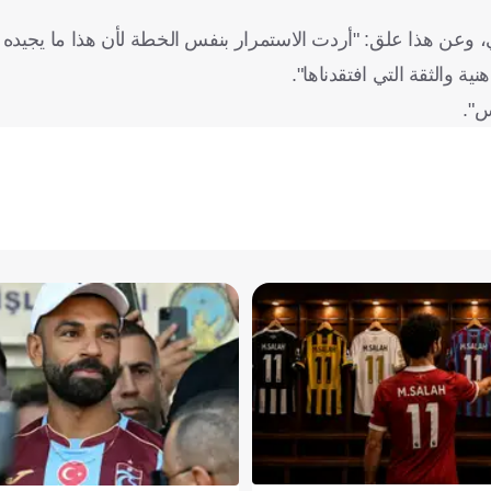
فعل سلفه سيموني إنزاجي، وعن هذا علق: "أردت الاستمرار بنفس الخطة لأن هذا ما يجيد
 والثقة التي افتقدناها".
س".