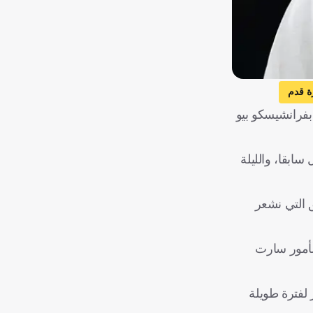
ة قدم
 مبديا إعجابه بفرانشيسكو بيو
سابقا، والليلة
ق التي نشعر
لأمور سارت
 لفترة طويلة