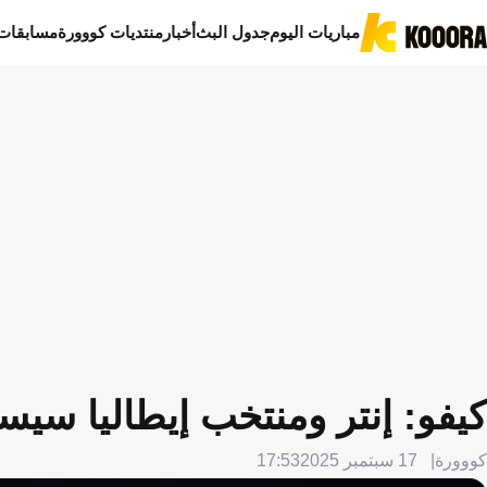
مباريات اليوم
جدول البث
أخبار
منتديات كووورة
مسابقات
كيفو: إنتر ومنتخب إيطاليا سيست
كووورة
17 سبتمبر 2025
17:53