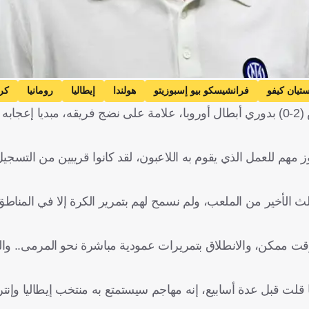
تيان كيفو
فرانشيسكو بيو إسبوزيتو
هولندا
إيطاليا
رومانيا
كر
يرى كريستيان كيفو، مدرب إنتر ميلان، أن فوز فريقه على أياكس (2-0) بدوري أبطال أوروبا، علامة على نضج فريقه،
هم للعمل الذي يقوم به اللاعبون، لقد كانوا قريبين من التسجيل 
ثلث الأخير من الملعب، ولم نسمح لهم بتمرير الكرة إلا في المناط
 وقت ممكن، والانطلاق بتمريرات عمودية مباشرة نحو المرمى.. وا
 قلت قبل عدة أسابيع، إنه مهاجم سيستمتع به منتخب إيطاليا وإنتر