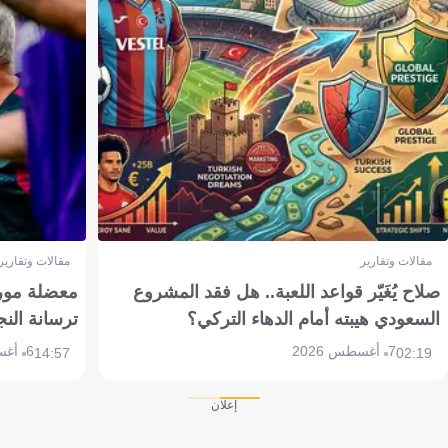
مقالات وتقارير
مقالات وتقارير
صلاح يُغَيّر قواعد اللعبة.. هل فقد المشروع
معضلة مورين
السعودي هيبته أمام الدهاء التركي؟
ترسانة النج
7 أغسطس 2026
6 أغسطس 2026
14:57
02:19
إعلان