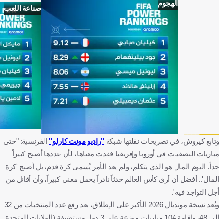
الهجوم
صناعة اللعب
وتابع كيروش، في تصريحات نقلتها شبكة
"راديو مونت كارلو"
الفرنسية: "حتى
مباريات التصفيات في أوروبا وإفريقيا فقدت معناها، لأن عددها أصبح كبيراً
جداً. اليوم المال هو الذي يتكلم، ولم يعد الأمر يُسمى كرة قدم، بل أصبح 'كرة
المال'.. أفضل أن أرى كأس العالم حدثاً نادراً يحمل معنى كبيراً، وأن أقاتل من
أجل التواجد فيه".
وتُعد نسخة مونديال 2026 الأكبر على الإطلاق، بعد رفع عدد المنتخبات من 32
إلى 48، وإقامة 104 مباريات موزعة على 3 دول مستضيفة (الولايات المتحدة