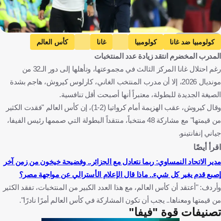
Getty Images
كولومبيا ضد غانا
كولومبيا
غانا
كأس العالم
المدرب المخضرم انتقد زيادة عدد المنتخبات
كرواتيا ضد غانا
كرواتيا
كارلوس كيروش
كولومبيا
غانا
رغم احتلال غانا المركز الثالث في مجموعتها، وتأهلها إلى دور الـ32 من
الولايات المتحدة
كرواتيا
البرتغال
كرة قدم
مونديال 2026، إلا أن مدرب المنتخب الغاني، كارلوس كيروش، هاجم بشدة
الصيغة الجديدة للبطولة، معتبراً أنها أصبحت أقل تنافسية.
وقال كيروش، عقب الهزيمة أمام كرواتيا (2-1)، إن كأس العالم "فقدت الكثير
من قيمتها" مع مشاركة 48 منتخباً، منتقداً البطولة التي صممها رئيس الفيفا،
جياني إنفانتينو.
اقرأ أيضًا
مدير الاتحاد النمساوي: ربما نتعادل مع الجزائر.. وفضيحة خيخون من زمن آخر
إصبع قدم يغير كل شيء.. ماذا قال الإعلام الأسترالي عن مواجهة مصر؟
وأردف: "أعتقد أن كأس العالم، مع هذا العدد الكبير من المنتخبات، تفقد الكثير
من قيمتها ومعناها.. يجب أن تكون المشاركة في كأس العالم أمرًا نادرًا".
تصنيفات قوة "فيفا"