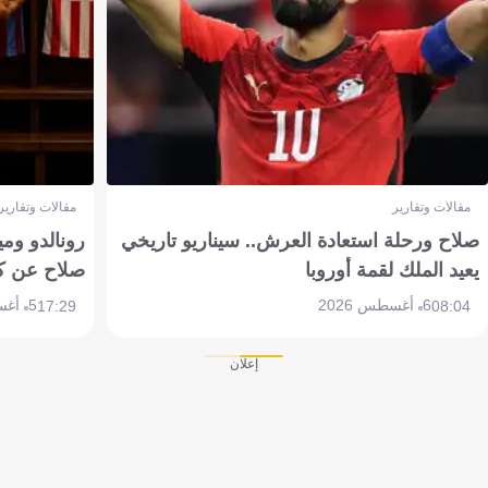
مقالات وتقارير
مقالات وتقارير
صلاح ورحلة استعادة العرش.. سيناريو تاريخي
رونالدو وم
يعيد الملك لقمة أوروبا
صلاح عن ك
6 أغسطس 2026
5 أغسطس 2026
17:29
08:04
إعلان