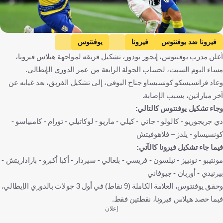
Getty Images
فيرونا ضد يوفنتوس
فيرونا
يوفنتوس
أعلن مدرب يوفنتوس، إيجور تودور، تشكيل فريقه لمواجهة هيلاس فيرونا،
الدوري الإيطالي
فرانشيسكو كونسيساو
إيطاليا
البرتغال
مساء اليوم السبت، لحساب الجولة الرابعة من عمر الدوري الإيطالي.
كرة قدم
وعاد فرانسيسكو كونسيساو جناح اليوفي، إلى تشكيل الفريق، بعد غيابه عن
آخر مباراتين، بسبب الإصابة.
وجاء تشكيل يوفنتوس كالتالي:
دي جريجوريو - كالولو - جاتي - كيلي - ماريو - لوكاتيلي - تورام - كامبياسو -
كونسيساو - يلدز – فلاهوفيتش
فيما جاء تشكيل فيرونا كالآتي:
مونتيبو - نونييز - نيلسون - فريسي - بلغالي - سيردار - أكبا أكبرو - باراداريتش -
بيرنيدي - أوربان - جيوفاني
وحقق يوفنتوس، العلامة الكاملة (9 نقاط) في أول 3 جولات بالدوري الإيطالي،
فيما حصد هيلاس فيرونا، نقطتين فقط.
إعلان