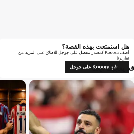
هل استمتعت بهذه القصة؟
أضف Kooora كمصدر مفضل على جوجل للاطلاع على المزيد من
تقاريرنا
قد يعجبك أيضاً
تابع Kooora على جوجل