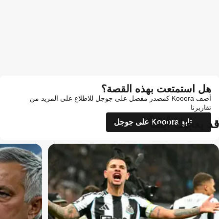
هل استمتعت بهذه القصة؟
أضف Kooora كمصدر مفضل على جوجل للاطلاع على المزيد من
تقاريرنا
قد يعجبك أيضاً
تابع Kooora على جوجل