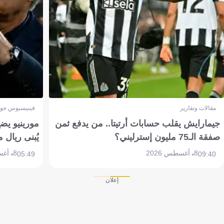
مقالات وتقارير
فينيسيوس جون
جيمارايش يقلب حسابات أرتيتا.. من يدفع ثمن
مورينيو يض
صفقة الـ75 مليون إسترليني؟
يُبنى ريال 
8 أغسطس 2026
8 أغسطس 2026
05:49
09:40
إعلان