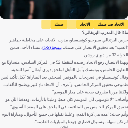
Getty Images
الاتحاد ضد ضمك
الاتحاد
ضمك
ماذا قال المدرب البرتغالي؟
دوري روشن السعودي
سيرجيو كونسيساو
حرص البرتغالي سيرجيو كونسيساو، مدرب الاتحاد، على مخاطبة جماهير
المملكة العربية السعودية
البرتغال
كرة قدم
"العميد" بعد تحقيق الانتصار على ضمك،
بنتيجة (2-1)
، مساء الأحد، ضمن
الجولة 32 من دوري روشن.
وبهذا الانتصار، رفع الاتحاد رصيده للنقطة 52 في المركز السادس، متساويًا مع
التعاون الخامس، ويتمسك بأمل التأهل لملحق دوري أبطال آسيا للنخبة.
وقال كونسيساو في تصريحات بالمؤتمر الصحفي بعد المباراة: "بكل تأكيد ليس
طموحي تحقيق المركز الخامس، وأعرف أن الاتحاد نادٍ كبير ويطمح للألقاب،
ولكننا مررنا بظروف صعبة على مدار الموسم".
وأضاف: "لا تلوموني لأن الموسم كان صعبًا ومليئا بالأزمات، وهدفنا الآن هو
تحقيق المركز الخامس من المنافسة في الملحق على المقعد الآسيوي".
وأتم حديثه: "هذه هي كرة القدم، وعلينا تقبلها في جميع الأحوال، ومباراة اليوم
لم تكن سهلة، وسنبذل قصارى جهدنا بالمباريات القادمة".
إعلان