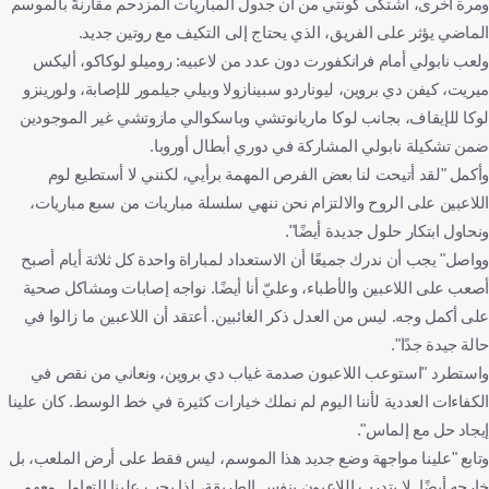
ومرة أخرى، اشتكى كونتي من أن جدول المباريات المزدحم مقارنةً بالموسم
الماضي يؤثر على الفريق، الذي يحتاج إلى التكيف مع روتين جديد.
ولعب نابولي أمام فرانكفورت دون عدد من لاعبيه: روميلو لوكاكو، أليكس
ميريت، كيفن دي بروين، ليوناردو سبينازولا وبيلي جيلمور للإصابة، ولورينزو
لوكا للإيقاف، بجانب لوكا ماريانوتشي وباسكوالي مازوتشي غير الموجودين
ضمن تشكيلة نابولي المشاركة في دوري أبطال أوروبا.
وأكمل "لقد أتيحت لنا بعض الفرص المهمة برأيي، لكنني لا أستطيع لوم
اللاعبين على الروح والالتزام نحن ننهي سلسلة مباريات من سبع مباريات،
ونحاول ابتكار حلول جديدة أيضًا".
وواصل" يجب أن ندرك جميعًا أن الاستعداد لمباراة واحدة كل ثلاثة أيام أصبح
أصعب على اللاعبين والأطباء، وعليّ أنا أيضًا. نواجه إصابات ومشاكل صحية
على أكمل وجه. ليس من العدل ذكر الغائبين. أعتقد أن اللاعبين ما زالوا في
حالة جيدة جدًا".
واستطرد "استوعب اللاعبون صدمة غياب دي بروين، ونعاني من نقص في
الكفاءات العددية لأننا اليوم لم نملك خيارات كثيرة في خط الوسط. كان علينا
إيجاد حل مع إلماس".
وتابع "علينا مواجهة وضع جديد هذا الموسم، ليس فقط على أرض الملعب، بل
خارجه أيضًا. لا يتدرب اللاعبون بنفس الطريقة، لذا يجب علينا التعامل معهم