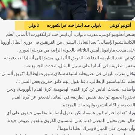
Getty Images
أنتونيو كونتي
نابولي ضد آينتراخت فرانكفورت
نابولي
يشعر أنطونيو كونتي، مدرب نابولي، أن آينتراخت فرانكفورت الألماني "تعلم
آينتراخت فرانكفورت
دوري أبطال أوروبا
إيطاليا
ألمانيا
الكاتيناتشيو الإيطالي" بعد التعادل السلبي بين الفريقين في دوري أبطال أوروبا
كرة قدم
على ملعب مارادونا، أمس الثلاثاء، بالجولة الرابعة من مرحلة الدوري.
كونتي انتقد الطريقة الدفاعية للفريق الألماني، مشيرًا إلى أنه إذا لعب فريقه
بنفس الطريقة في ألمانيا على سبيل المثال، لتحدث الجميع عنه.
وقال مدرب نابولي في تصريحاته لشبكة سكاي سبورت إيطاليا: "فريق ألماني
تعلم الكاتيناتشيو الإيطالي. دعنا نقول إنهم كانوا حذرين بعض الشيء".
وأضاف "يتحدث الناس عن كرة القدم الهجومية، كرة القدم الأوروبية، ونحن
نحترم الجميع. لو لعبنا بنفس الطريقة في ألمانيا، لتحدثوا عن كرة القدم
القديمة، والكاتيناتشيو، والهجمات المرتدة".
وزاد "هناك احترام كبير عموما، لكن لنقول أيضا إننا معلمون جيدون على أي
حال، نحن نحاول المضي قدما على المستوى الكروي وتقديم عروض جيدة،
وأن نهيمن على المباراة ونترك انطباعا مهما".