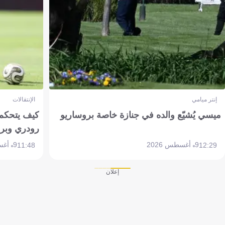
إنتر ميامي
الإنتقالات
ميسي يُشيّع والده في جنازة خاصة بروساريو
كيف يتحكم 
رودري وبر
9 أغسطس 2026
9 أغسطس 2026
11:48
12:29
إعلان