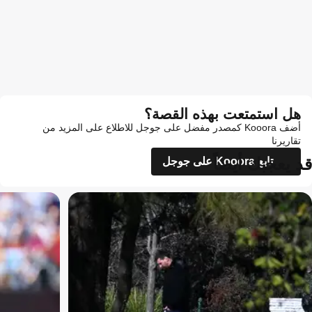
هل استمتعت بهذه القصة؟
أضف Kooora كمصدر مفضل على جوجل للاطلاع على المزيد من
تقاريرنا
قد يعجبك أيضاً
تابع Kooora على جوجل