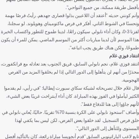
بأفضل طريقة ممكنة، من جميع النواحي".
وأتم كونتي حديثه "أعتقد أن اللاعبين بذلوا قصارى جهدهم. رأيتُ فرصًا مهمة
وتحسنًا في الشوط الثاني. أفكر في فرص ماكتوميناي وهويلوند. لو سجلنا،
لفزنا 3-0، وكان أداء نابولي سيكون رائعًا، لدينا طموح للتطور واكتساب الخبرة
هذا الموسم لأن لدينا مباريات أكثر من الموسم الماضي. يمكن للمرء أن يكون
طموحًا، ولكن هناك طريق يجب اتباعه".
انتقاد فوزي غلام
انتقد فوزي غلام، نجم نابولي السابق، فريق الجنوب بعد تعادله مع فرانكفورت،
محذرًا من أنهم لن يتأهلوا إلى الدور التالي إذا لم يخلقوا المزيد من الفرص
الهجومية.
قال غلام خلال تصريحاته لشبكة سكاي سبورت إيطاليا: "في رأيي، لم يقدموا
الكثير ليأملوا في الفوز بهذه المباراة. كان أداء آينتراخت غريبًا بعض الشيء،
لأنهم جاؤوا إلى هنا للدفاع فقط".
وأضاف "استحوذ نابولي على الكرة بنسبة 70% تقريبًا. حاليًا، يُعاني نابولي في
خلق فرص التسجيل. لقد خلقوا بعض الفرص، لكن ليس بما يكفي لهذا
المستوى وللتأهل إلى الدور التالي".
تابع لاعب الباراتينوبي السابق "قدم أنجويسا مباراة رائعة، كان بالتأكيد أفضل