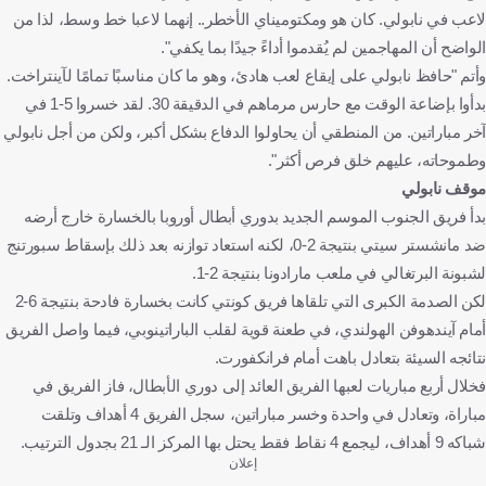
لاعب في نابولي. كان هو ومكتوميناي الأخطر.. إنهما لاعبا خط وسط، لذا من
الواضح أن المهاجمين لم يُقدموا أداءً جيدًا بما يكفي".
وأتم "حافظ نابولي على إيقاع لعب هادئ، وهو ما كان مناسبًا تمامًا لآينتراخت.
بدأوا بإضاعة الوقت مع حارس مرماهم في الدقيقة 30. لقد خسروا 5-1 في
آخر مباراتين. من المنطقي أن يحاولوا الدفاع بشكل أكبر، ولكن من أجل نابولي
وطموحاته، عليهم خلق فرص أكثر".
موقف نابولي
بدأ فريق الجنوب الموسم الجديد بدوري أبطال أوروبا بالخسارة خارج أرضه
ضد مانشستر سيتي بنتيجة 2-0، لكنه استعاد توازنه بعد ذلك بإسقاط سبورتنج
لشبونة البرتغالي في ملعب مارادونا بنتيجة 2-1.
لكن الصدمة الكبرى التي تلقاها فريق كونتي كانت بخسارة فادحة بنتيجة 6-2
أمام آيندهوفن الهولندي، في طعنة قوية لقلب الباراتينوبي، فيما واصل الفريق
نتائجه السيئة بتعادل باهت أمام فرانكفورت.
فخلال أربع مباريات لعبها الفريق العائد إلى دوري الأبطال، فاز الفريق في
مباراة، وتعادل في واحدة وخسر مباراتين، سجل الفريق 4 أهداف وتلقت
شباكه 9 أهداف، ليجمع 4 نقاط فقط يحتل بها المركز الـ 21 بجدول الترتيب.
إعلان