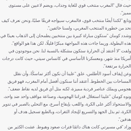
حيث قال "المغرب منتخب قوي للغاية وجذاب، ويضم لاعبين على مستوى
مميز".
وتابع "لكننا أيضًا منتخب قوي، فالمغرب سيواجه فريقًا صلبًا، ونحن نعرف كيف
نحد من خطورة المنتخب المغربي، ولسنا خائفين".
وشدد كومان "ستكون مباراة كبيرة بين منتخبين يطمحان إلى الذهاب بعيدًا في
هذه البطولة. وربما جاءت هذه المواجهة مبكرًا قليلًا، لكن هذا هو الواقع".
ولفت "لا أعتقد أن الحرارة ستكون مشكلة بالنسبة لنا. نحن موجودون في
أمريكا منذ شهر، ومعسكرنا الأساسي في كانساس سيتي، حيث كانت درجات
الحرارة مرتفعة".
وعن إيقاف أسود الأطلس، علق "علينا أن نكون أكثر تماسكًا، وأن نقلل
المساحات بين الخطوط. أعتقد أننا سنكون أفضل أمام المغرب، فهو فريق
هجومي ويملك عناصر فردية مميزة، لكنه مثل أي فريق لديه نقاط ضعف".
ونوه كومان "علينا استغلال قدراتنا الهجومية، وصناعة مواقف واحد ضد واحد،
والاستحواذ أكثر على الكرة، واللعب بإيقاع أسرع، مع التحلي بالصبر في تدوير
الكرة، ثم بذل الجهد والتسريع لإيجاد الثغرات، وبالطبع تسجيل هدف أو
هدفين".
وزاد "في مسيرتي كانت هناك دائمًا فترات صعود وهبوط. عشت الكثير من