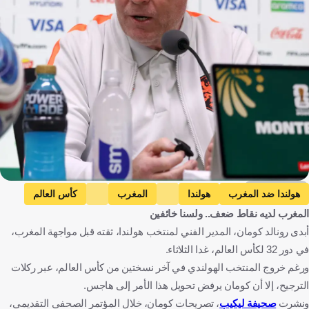
Getty Images
هولندا ضد المغرب
هولندا
المغرب
كأس العالم
المغرب لديه نقاط ضعف.. ولسنا خائفين
رونالد كومان
هولندا
المغرب
كرة قدم
أبدى رونالد كومان، المدير الفني لمنتخب هولندا، ثقته قبل مواجهة المغرب،
في دور 32 لكأس العالم، غدا الثلاثاء.
ورغم خروج المنتخب الهولندي في آخر نسختين من كأس العالم، عبر ركلات
الترجيح، إلا أن كومان يرفض تحويل هذا الأمر إلى هاجس.
ونشرت
صحيفة ليكيب
، تصريحات كومان، خلال المؤتمر الصحفي التقديمي،