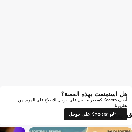
هل استمتعت بهذه القصة؟
أضف Kooora كمصدر مفضل على جوجل للاطلاع على المزيد من
تقاريرنا
قد يعجبك أيضاً
تابع Kooora على جوجل