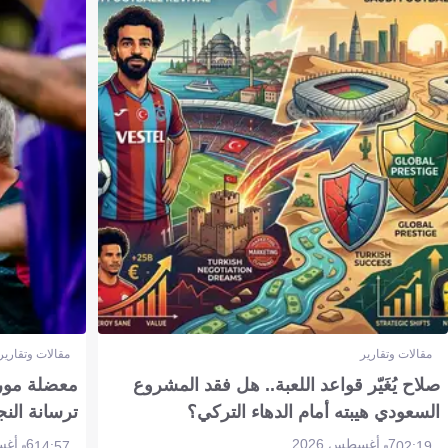
مقالات وتقارير
مقالات وتقارير
صلاح يُغَيّر قواعد اللعبة.. هل فقد المشروع
معضلة مورين
السعودي هيبته أمام الدهاء التركي؟
ترسانة النج
7 أغسطس 2026
6 أغسطس 2026
14:57
02:19