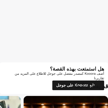
هل استمتعت بهذه القصة؟
أضف Kooora كمصدر مفضل على جوجل للاطلاع على المزيد من
تقاريرنا
قد يعجبك أيضاً
تابع Kooora على جوجل