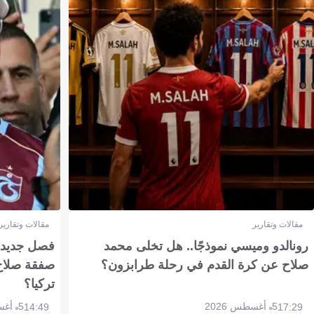
مقالات وتقارير
مقالات وتقارير
رونالدو وميسي نموذجًا.. هل تخلى محمد
فصل جديد بم
صلاح عن كرة القدم في رحلة طرابزون؟
صفقة صلاح
تركيا؟
5 أغسطس 2026
5 أغسطس 2026
14:49
17:29