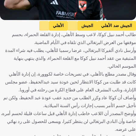
الجيش ضد الأهلي
الجيش
الأهلي
طالب أحمد نبيل كوكا، لاعب وسط الأهلي، إدارة القلعة الحمراء، بحسم
الدوري المصري الممتاز
أحمد كوكا
الإنتقالات
مصر
موقفها من العرض البرتغالي الذي تلقاه في الأيام الماضية.
كرة قدم
وأرسل نادي ألفيركا البرتغالي، عرضا رسميا للأهلي، يطلب فيه شراء المدة
المتبقية من عقد أحمد نبيل كوكا مع القلعة الحمراء، والذي ينتهي بنهاية
الموسم الحالي.
وقال مصدر مطلع بالأهلي، في تصريحات خاصة لكووورة، إن إدارة الأهلي
كانت قد طلبت من كوكا الانتظار لحين عودة سيد عبدالحفيظ، عضو مجلس
الإدارة، ونائب المشرف العام على قطاع الكرة من رحلته في أوروبا.
وأضاف أن كوكا عاد وكرر الطلب من جديد عقب عودة عبد الحفيظ، ولكن تم
تأجيل حسم الأمر بسبب إجازات رأس السنة الميلادية.
وأوضح المصدر أن اللاعب خاطب إدارة الأهلي قبل ساعات قليلة لحسم أمره،
خاصة وأن النادي البرتغالي لن ينتظر كثيرا، ويسعى للحصول على رد نهائي
على عرضه.