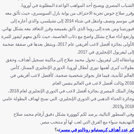
الشباب المصري ويصبح أحد المواهب الواعدة المطلوبة في أوروبا.
وقرر صلاح خوض تجربة الاحتراف من بوابة بازل السويسري، حيث تألق معه
في موسم ونصف وانتقل في شتاء 2014 إلى تشيلسي، والذي أعاره إلى
فيورنتينا ومن بعده إلى روما الذي تألق بقميصه وقرر التعاقد معه بشكل نهائي.
وارتفع أداء صلاح بشكل واضح مع ذئاب العاصمة، حيث تألق معهم ليفوز للمرة
الأولى بجائزة أفضل لاعب أفريقي عام 2017، وينتقل بعدها في صفقة ضخمة
إلى ليفربول الإنجليزي في 2017.
وبانتقاله إلى ليفربول، تحول محمد صلاح إلى ماكينة تسجيل أهداف، وحقق
بطولات كبرى أهمها دوري أبطال أوروبا، الدوري الإنجليزي الممتاز، كأس
العالم للأندية، فيما فاز بجوائز شخصية ضخمة، كأفضل لاعب أفريقي في
2018 وثالث أفضل لاعب في العالم بنفس العام.
وفاز الملك المصري بجائزة أفضل لاعب في الدوري الإنجليزي لعام 2018،
وجائزة الحذاء الذهبي في الدوري الإنجليزي، التي تمنح لهداف البطولة عامي
2018 و2019.
وفي السطور التالية، يرصد لكم كووورة بشكل دقيق أرقام محمد صلاح
التهديفية سواء مع الفرق التي لعب لها أو منتخب مصر.
كم عدد أهداف كريستيانو رونالدو في مسيرت
ه؟