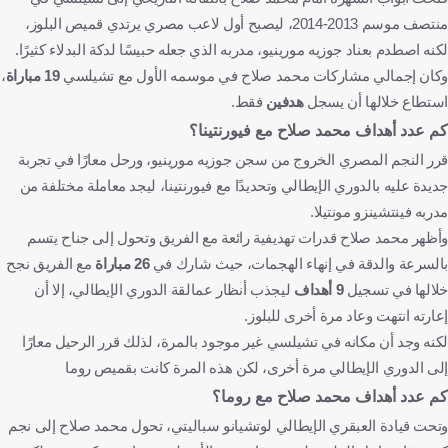
منتصف موسم 2013-2014، ليصبح أول لاعب مصري يرتدي قميص البلوز،
لكنه اصطدم بعناد جوزيه مورينيو، مدربه الذي جعله حبيسًا لدكة البدلاء كثيرًا.
وكان إجمالي مشاركات محمد صلاح في موسمه الأول مع تشيلسي
19 مباراة
،
استطاع خلالها أن يسجل
هدفين
فقط.
كم عدد أهداف محمد صلاح مع فيورنتينا؟
قرر النجم المصري الخروج من سجن جوزيه مورينيو، ورحل معارًا في تجربة
جديدة عليه بالدوري الإيطالي وتحديدًا مع فيورنتينا، ليجد معاملة مختلفة من
مدربه فينتشينزو مونتيلا.
وأظهر محمد صلاح قدرات تهديفية رائعة مع الفريق وتحول إلى جناح يتسم
بالسرعة والدقة في إنهاء الهجمات، حيث شارك في
26 مباراة
مع الفريق نجح
خلالها في تسجيل
9 أهداف
ليجذب أنظار عمالقة الدوري الإيطالي، إلا أن
إعارته انتهت وعاد مرة أخرى للبلوز.
لكنه وجد أن مكانه في تشيلسي غير موجود بالمرة، لذلك قرر الرحيل معارًا
إلى الدوري الإيطالي مرة أخرى، لكن هذه المرة كانت بقميص روما
كم عدد أهداف محمد صلاح مع روما؟
وتحت قيادة العبقري الإيطالي لوتشيانو سباليتي، تحول محمد صلاح إلى نجم