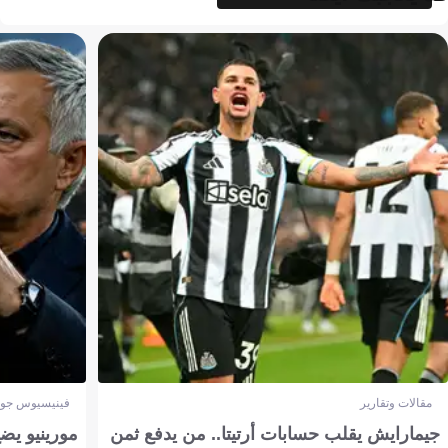
مقالات وتقارير
فينيسيوس جون
جيمارايش يقلب حسابات أرتيتا.. من يدفع ثمن
مورينيو يض