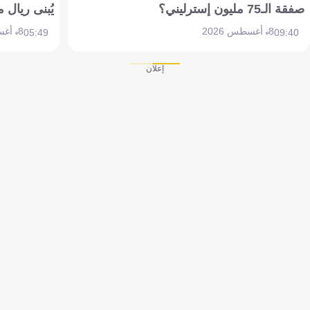
صفقة الـ75 مليون إسترليني؟
يُبنى ريال 
8 أغسطس 2026
8 أغسطس 2026
05:49
09:40
إعلان