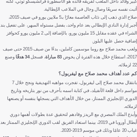
كبير وقائد داخل الملعب لفريقه قائده هو الأسطورة فرانشيسكو توتي، لكنه
أثبت نفسه سريعًا وصال وجال في الملاعب الإيطالية.
صلاح الذي ذهب إلى ذئاب العاصمة معارًا بـ5 ملايين يورو في صيف 2015،
أجبر إدارة النادي الإيطالي بعد عام واحد، بفضل مستواه المبهر، على تفعيل بند
الشراء في عقده مقابل 15 مليون يورو، بالإضافة إلى 2 مليون يورو كحوافز
إضافية حصل عليها البلوز.
ولعب محمد صلاح مع روما موسمين كاملين، بدءًا من صيف 2015 حتى صيف
2017، استطاع خلال هذه الفترة أن يخوض
83 مباراة
، فسجل
34 هدفًا
وصنع
22 لزملائه.
كم عدد أهداف محمد صلاح مع ليفربول؟
بانتقال محمد صلاح إلى ليفربول، تفجرت مواهبه التهديفية ونجح خلال 7
مواسم داخل قلعة الآنفيلد، في كتابة اسمه بأحرف من نور بتاريخه وتاريخ
الدوري الإنجليزي الممتاز، من خلال الأهداف التي يسجلها بنفسه أو يصنعها
لزملائه.
وأبدع الملك المصري مع الريدز وقادهم لتحقيق عدة بطولات أهمها دوري
أبطال أوروبا في 2019، بينما استعاد الفريق لقب الدوري الإنجليزي الممتاز بعد
غياب 20 عامًا وذلك في موسم 2019-2020.