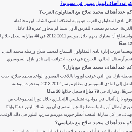
كم عدد أهداف ليونيل ميسي في مسيرته؟
كم عدد أهداف محمد صلاح مع المقاولون العرب؟
كان نادي المقاولون العرب هو بوابة انطلاقة الفتى الشاب ابن محافظة
الغربية، حيث تم تصعيده للفريق الأول بينما لم يتجاوز عمره 18 عامًا،
واستطاع أن يشارك معهم خلال موسم 2011-2012 في
44 مباراة
، سجل خلالها
12 هدفًا
وبعدها قررت إدارة نادي المقاولون السماح لمحمد صلاح وزميله محمد النني،
نجم آرسنال الحالي، للخروج في تجربة احترافية إلى نادي بازل السويسري.
كم عدد أهداف محمد صلاح مع بازل؟
محطة بازل هي التي عرفت أوروبا باللاعب المصري الواعد محمد صلاح، حيث
انتقل إلى النادي السويسري مطلع موسم 2012-2013، وتفجرت موهبته
سريعًا، وشارك في
79 مباراة
سجل خلالها
20 هدفًا
ووقع بازل آنذاك في مواجهة تشيلسي الإنجليزي خلال دور المجموعات من
دوري أبطال أوروبا، واستطاع النجم المصري أن يهز شباك البلوز ذهابًا وإيابًا
بهدف في كل مباراة، ليلفت أنظار جوزيه مورينيو مدرب البلوز في ذلك الوقت.
كم عدد أهداف محمد صلاح مع تشيلسي؟
فتحت أبواب الشهرة أمام محمد صلاح بانتقاله التاريخي إلى تشيلسي في