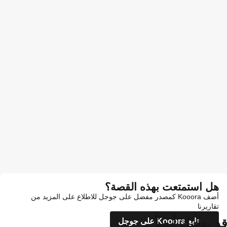
هل استمتعت بهذه القصة؟
أضف Kooora كمصدر مفضل على جوجل للاطلاع على المزيد من
تقاريرنا
قد يعجبك أيضاً
تابع Kooora على جوجل