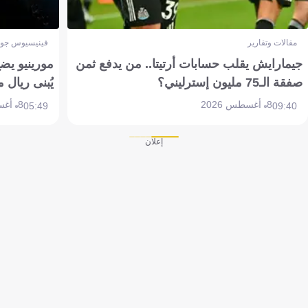
مقالات وتقارير
فينيسيوس جون
جيمارايش يقلب حسابات أرتيتا.. من يدفع ثمن
مورينيو يض
صفقة الـ75 مليون إسترليني؟
يُبنى ريال 
8 أغسطس 2026
8 أغسطس 2026
05:49
09:40
إعلان