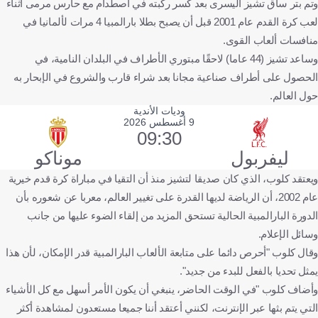
وتم بتر ساق تشيز اليسرى بعد كسر ركبته في اصطدام مع حارس مرمى أثناء
لعب كرة القدم عام 2001 قبل أن يصبح بطلا بارالمبيا 4 مرات لألمانيا في
منافسات ألعاب القوى.
وساعد تشيز (44 عاما) لاحقًا مبتوري الأطراف في البلدان النامية، في
الحصول على أطراف صناعية مجانا بعد شراء قارب والشروع في الإبحار به
حول العالم.
وديات الأندية
9 أغسطس 2026
09:30
ليفربول
موناكو
ويعتقد كلوب، الذي كان صديقا لتشيز منذ أن التقيا في مباراة كرة قدم خيرية
عام 2002، أن الرياضة لديها القدرة على تغيير العالم، معربا عن شعوره بأن
الدورة البارالمبية الحالية تستحق المزيد من إلقاء الضوء عليها من جانب
وسائل الإعلام.
وقال كلوب "أحرص دائما على متابعة الألعاب البارالمبية قدر الإمكان، لأن هذا
يمثل تحديا بالفعل للبدء من جديد".
وأضاف كلوب "في الوقت الحاضر، ينبغي أن يكون الأمر أسهل مع كل الأشياء
التي يتم بثها عبر الإنترنت، لكنني أعتقد أننا جميعا مستعدون لمشاهدة أكثر