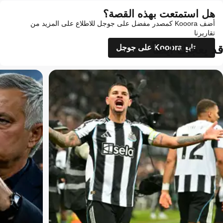
هل استمتعت بهذه القصة؟
أضف Kooora كمصدر مفضل على جوجل للاطلاع على المزيد من
تقاريرنا
قد يعجبك أيضاً
تابع Kooora على جوجل