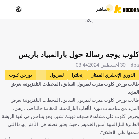
مباشر
إعلان
كلوب يوجه رسالة حول بارالمبياد باريس
dpa
30 أغسطس 2024
03:44
الدوري الإنجليزي الممتاز
إنجلترا
ليفربول
يورجن كلوب
طالب يورجن كلوب مدرب ليفربول السابق، المحطات التلفزيونية بعرض
ألمانيا
فرنسا
كرة قدم
المزيد
طالب يورجن كلوب مدرب ليفربول السابق، المحطات التلفزيونية بعرض
المزيد من منافسات دورة الألعاب البارالمبية، المقامة حاليا في باريس.
وحرص كلوب على مشاهدة صديقه فويتك تشيز، وهو يتنافس في لعبة الريشة
الطائرة البارالمبية أمس الخميس، حيث يعتبر قصته هي "الأكثر إلهاما التي
سمعها على الإطلاق".