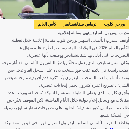
Getty Images
يورجن كلوب
توبياس شفاينشتايغر
كأس العالم
مدرب ليفربول السابق ينهي مقابلة إعلامية
كوت ديفوار
كوراساو ضد كوت ديفوار
كوراساو
أوقف المدرب الألماني الشهير يورجن كلوب مقابلة إعلامية خلال تغطيته
ألمانيا ضد كوت ديفوار
ألمانيا
ألمانيا
ساحل العاج
لكأس العالم 2026 في الولايات المتحدة، بعدما طُرح عليه سؤال عن
كوراساو
الولايات المتحدة
كندا
كرة قدم
التصريحات التي أدلى بها شفاينشتايجر ووصفت بأنها عنصرية.
وكان شفاينشتايجر، الذي يعمل محللًا رياضيًا للتلفزيون الألماني، قد أثار موجة
غضب واسعة في بلاده عقب فوز منتخب بلاده على ساحل العاج 2-1، حين
وصف أسلوب لعب المنتخب الإيفواري بأنه "كرة قدم أفريقية متوحشة بعض
الشيء"، تصريح اعتبره كثيرون يحمل إيحاءات عنصرية.
وأجرى كلوب، الذي يغطي البطولة مستشارًا لشبكة "ماجنتا سبورت"، عدة
مقابلات مع وسائل إعلام دولية خلال الأيام الماضية، لكن الموقف تغيّر حين
طلب منه مراسل "دويتشه فيله" التعليق على تصريحات شفاينشتايجر، زميله
في الشبكة نفسها.
وقاطع المدرب الألماني السابق لليفربول السؤال فورًا، في فيديو بثته شبكة