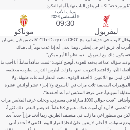
"غير مرجحة" لكنه لم يغلق الباب نهائياً أمام الفكرة.
وديات الأندية
9 أغسطس 2026
09:30
ليفربول
موناكو
وقال كلوب، في حديثه لبرنامج "The Diary of a CEO": "قلت من قبل إنني لن
أدرب أي فريق آخر في إنجلترا، وهذا يعني أنه إذا عدت يوماً إلى هناك،
فسيكون ذلك مع ليفربول. نعم، نظرياً الأمر ممكن".
وعند سؤاله عما قد يدفعه للعودة، أوضح كلوب: "لست متأكداً تماماً. أنا أحب ما
أفعله الآن، ولا أفتقد التدريب. نعم، ما زلت أمارس التدريب بطريقة مختلفة،
لكن ليس مع اللاعبين. لا أفتقد الوقوف تحت المطر لساعات طويلة، ولا
المؤتمرات الصحفية ثلاث مرات في الأسبوع، ولا إجراء عشر أو اثنتي عشرة
مقابلة أسبوعياً. حتى غرفة الملابس لم أعد أفتقدها".
وأضاف: "قدت حوالي 1080 مباراة في مسيرتي، ودخلت غرف الملابس مرات
لا تُحصى. لا أريد أن أموت هناك. عمري 58 عاماً، قد يعتبر البعض ذلك كثيراً،
لكن من منظور آخر، ما زلت في منتصف الطريق. ربما أتخذ قراراً جديداً بعد
بضع سنوات، لا أعلم. لا يتعين عليّ اتخاذ القرار اليوم، لكنني لا أعتقد أنني