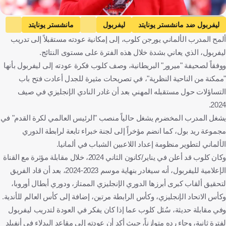
Getty Images
ليفربول ضد مانشستر يونايتد
ليفربول
مانشستر يونايتد
ألمح المدرب الألماني يورجن كلوب، إلى إمكانية عودته مستقبلاً إلى تدريب
الدوري الإنجليزي الممتاز
يورجن كلوب
إنجلترا
ألمانيا
ليفربول، الذي يعاني بشدة خلال هذه الفترة على مستوى النتائج.
كرة قدم
ووفقاً لصحيفة "ميرور" البريطانية، وصف كلوب فكرة عودته إلى ليفربول بأنها
"ممكنة من الناحية النظرية"، في تصريحات مثيرة للجدل أعادت فتح باب
التساؤلات حول مستقبله المهني بعد أن غادر النادي الإنجليزي في صيف
2024.
يشغل المدرب المخضرم يشغل حالياً منصب "الرئيس العالمي لكرة القدم" في
مجموعة ريد بول، كما انضم مؤخراً إلى لجنة خبراء تابعة لرابطة الدوري
الألماني لتطوير منظومة إعداد اللاعبين الشباب في ألمانيا.
وكان كلوب قد أعلن في يناير/كانون الثاني 2024، خلال مقابلة مؤثرة مع القناة
الإعلامية لليفربول، أنه سيغادر بنهاية موسم 2023-2024، بعد أن قاد الفريق
لتحقيق ألقاب كبرى أبرزها الدوري الإنجليزي الممتاز، ودوري أبطال أوروبا،
وكأس الاتحاد الإنجليزي، وكأس الرابطة مرتين، إضافة إلى كأس العالم للأندية.
وفي مقابلة حديثة، سُئل كلوب عما إذا كان يفكر في العودة لتدريب ليفربول
لفترة ثانية، وجاء رده متوازناً، حيث أكد أن عودته إلى مقاعد البدلاء في أنفيلد