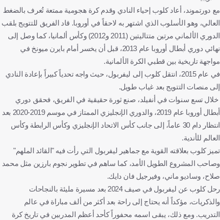
مع دورتموند، أعاد كلوب إحياء النادي وقدم كرة هجومية ممتعة تُعرف بالضغط
العالي، وهو الأسلوب الذي اشتهر به لاحقاً في أوروبا. قاد الفريق للتتويج بلقب
الدوري الألماني مرتين متتاليتين (2011 و2012) وكأس ألمانيا، كما وصل إلى
نهائي دوري أبطال أوروبا عام 2013، قبل أن يخسر أمام بايرن ميونخ في
مواجهة تاريخية بين قطبي الكرة الألمانية.
في عام 2015، انتقل كلوب إلى ليفربول، حيث واجه تحدياً كبيراً بإعادة النادي
إلى منصات التتويج بعد غياب طويل.
خلال تسع سنوات في أنفيلد، صنع ثورة حقيقية في الفريق، فحقق دوري
أبطال أوروبا عام 2019، والدوري الإنجليزي الممتاز في موسم 2019-2020 بعد
انتظار دام 30 عاماً، إلى جانب كأس الاتحاد الإنجليزي وكأس الرابطة وكأس
العالم للأندية.
تميز كلوب بعلاقته القوية مع جماهير ليفربول التي رأت فيه "القائد الملهم"
وصاحب المشروع الطويل الأمد، كما ساهم في تطوير نجوم بارزين مثل محمد
صلاح، وساديو ماني، وفيرجيل فان دايك.
رحل كلوب عن ليفربول في صيف 2024 بعد مسيرة مليئة بالنجاحات
والذكريات، مؤكداً أنه يحتاج إلى راحة بعد أكثر من ألف مباراة في عالم
التدريب. ومع ذلك، يبقى اسمه محفوراً كأحد أعظم المدربين في تاريخ كرة