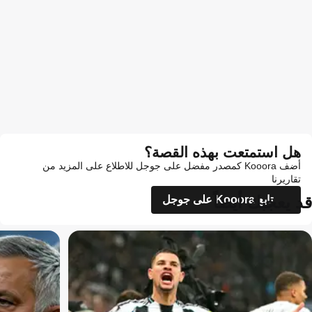
هل استمتعت بهذه القصة؟
أضف Kooora كمصدر مفضل على جوجل للاطلاع على المزيد من
تقاريرنا
قد يعجبك أيضاً
تابع Kooora على جوجل