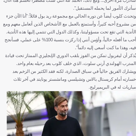
سأدرب مرة أخرى... ومع ذلك، الحمد لله أنني لست مضطراً لحسم هذا الآن،
سأترك الأمور لما يحمله المستقبل".
وتحدث كلوب أيضاً عن دوره الحالي مع مجموعة ريد بول قائلاً: "أنا الآن جزء
من مشروع أحبه كثيراً، وأستمتع بالعمل مع الأشخاص الذين أتعامل معهم ومع
الأندية التي تقع تحت مسؤوليتنا، وكذلك الدول التي تنتمي إليها هذه الأندية.
أحب ما أفعله حالياً، وأؤمن أنني إذا ركزت بنسبة 100% على عملي، فسأنجح
فيه، وهذا ما كنت أسعى إليه دائماً".
يُذكر أن ليفربول تمكن من الفوز بلقب الدوري الإنجليزي الممتاز تحت قيادة
المدرب الهولندي آرني سلوت، الذي خلف كلوب بعد رحيله بعام واحد.
ويشارك الفريق حالياً في سباق الصدارة، لكنه فقد الكثير من الزخم بعد
خسارته أمام كريستال بالاس وتشيلسي ومانشستر يونايتد في آخر ثلاث
مباريات له في البريميرليج.