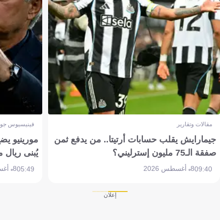
مقالات وتقارير
فينيسيوس جون
جيمارايش يقلب حسابات أرتيتا.. من يدفع ثمن
مورينيو يض
صفقة الـ75 مليون إسترليني؟
يُبنى ريال 
8 أغسطس 2026
8 أغسطس 2026
05:49
09:40
إعلان