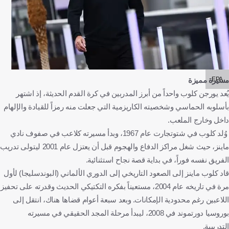
EPA
مسيرة مميزة
يُعد يورجن كلوب واحداً من أبرز المدربين في كرة القدم الحديثة، إذ اشتهر
بأسلوبه الحماسي وشخصيته الكاريزمية التي جعلت منه رمزاً للقيادة والإلهام
داخل وخارج الملعب.
وُلد كلوب في شتوتجارت عام 1967، وبدأ مسيرته كلاعب في صفوف نادي
ماينز، حيث شغل مراكز الدفاع والهجوم قبل أن يعتزل عام 2001 ليتولى تدريب
الفريق نفسه فوراً، في بداية قصة نجاح استثنائية.
قاد كلوب ماينز إلى الصعود التاريخي إلى الدوري الألماني (البوندسليجا) لأول
مرة في تاريخه عام 2004، مستعيناً بفكره التكتيكي الحديث وقدرته على تحفيز
اللاعبين رغم محدودية الإمكانات. وبعد سبعة أعوام قضاها هناك، انتقل إلى
بوروسيا دورتموند في 2008، ليبدأ مرحلة المجد الحقيقي في مسيرته
التدريبية.