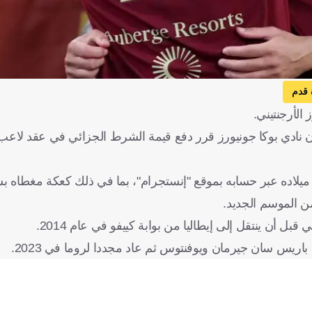
 قدم
الأرجنتيني.
ن نادي بوكا جونيورز قرر دفع قيمة الشرط الجزائي في عقد لاع
، ونشر صورا من حفل عيد ميلاده عبر حسابه بموقع "إنستجرام"، بما في ذلك كعكة مغطاه
من الموسم الجديد.
بل أن ينتقل إلى إيطاليا من بوابة كييفو في عام 2014.
ريس سان جيرمان ويوفنتوس ثم عاد مجددا لروما في 2023.