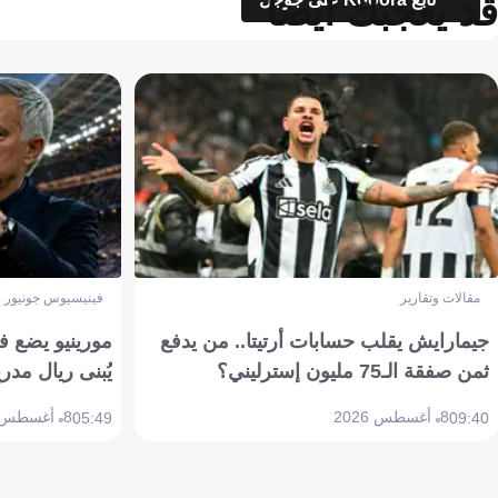
قد يعجبك أيضاً
مقالات وتقارير
فينيسيوس جونيور
جيمارايش يقلب حسابات أرتيتا.. من يدفع
مورينيو يضع ف
ثمن صفقة الـ75 مليون إسترليني؟
يُبنى ريال مدري
8 أغسطس 2026
8 أغسطس 2026
05:49
09:40