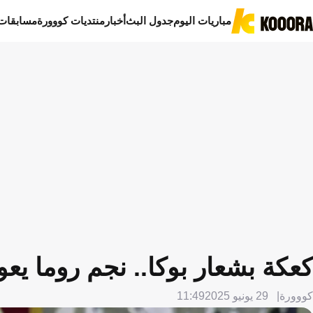
مباريات اليوم
جدول البث
أخبار
منتديات كووورة
مسابقات
كعكة بشعار بوكا.. نجم روما يعو
كووورة
29 يونيو 2025
11:49