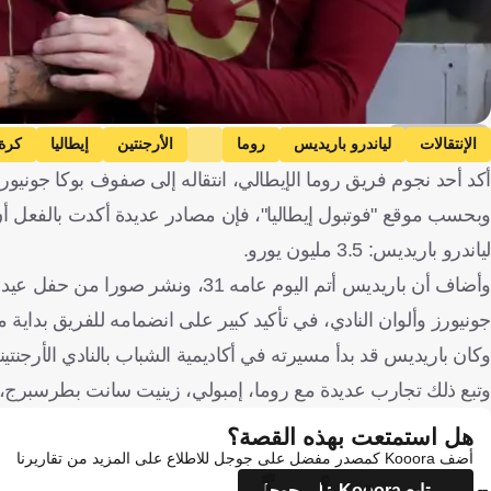
Getty Images
الإنتقالات
لياندرو باريديس
روما
الأرجنتين
إيطاليا
كرة
أكد أحد نجوم فريق روما الإيطالي، انتقاله إلى صفوف بوكا جونيورز 
وبحسب موقع "فوتبول إيطاليا"، فإن مصادر عديدة أكدت بالفعل أ
لياندرو باريديس: 3.5 مليون يورو.
وأضاف أن باريديس أتم اليوم عامه 31
جونيورز وألوان النادي، في تأكيد كبير على انضمامه للفريق بداية 
وكان باريديس قد بدأ مسيرته في أكاديمية الشباب بالنادي الأرجنتيني ق
وتبع ذلك تجارب عديدة مع روما، إمبولي، زينيت سانت بطرسبرج، با
هل استمتعت بهذه القصة؟
أضف Kooora كمصدر مفضل على جوجل للاطلاع على المزيد من تقاريرنا
تابع Kooora على جوجل