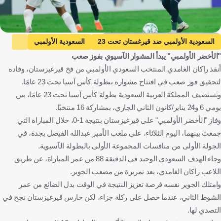
Saudi National Team's X Official Account
السعودية الأولمبي ضد قيرغستان تحت 23
السعودية الأولمبي
"الأخضر الأولمبي" يبدأ المشوار الآسيوي بفوز صعب
قيرغستان تحت 23
كأس آسيا تحت 23 عامًا
أنقذ راكان الغامدي المنتخب السعودي الأولمبي من فخ قيرغيزستان، وقاده
المملكة العربية السعودية
قيرغيزستان
كرة قدم
لتحقيق فوز صعب في افتتاح مشواره ببطولة كأس آسيا تحت 23 عامًا.
وتستضيف المملكة العربية السعودية بطولة كأس آسيا تحت 23 عامًا، بين
يومي 6 و24 يناير/كانون الثاني الجاري، بمشاركة 16 منتخبًا.
وفاز "الأخضر الأولمبي" على قيرغيزستان بنتيجة 1-0، خلال المباراة التي
جمعت بينهما، اليوم الثلاثاء، على ملعب الأمير عبدالله الفيصل بجدة، في
الجولة الأولى من منافسات المجموعة الأولى بالبطولة الآسيوية.
وجاء الهدف السعودي الوحيد في الدقيقة 88 من عمر المباراة، عن طريق
اللاعب راكان الغامدي، بعد تمريرة من مصعب الجوير.
وامتلك الجوير نفسه فرصة تعزيز النتيجة في الوقت بدل الضائع من عمر
الشوط الثاني، عندما حصل على ركلة جزاء، لكن حارس قيرغيزستان نجح في
التصدي لها.